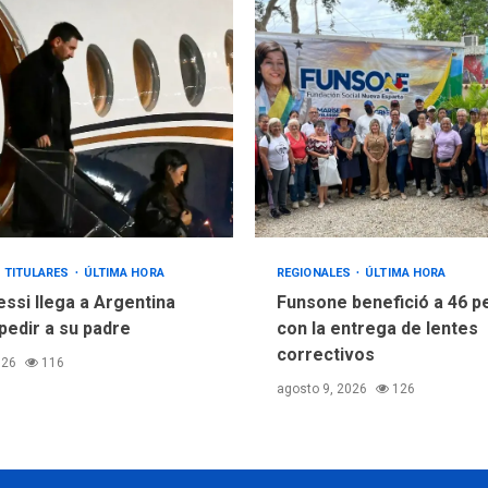
TITULARES
ÚLTIMA HORA
REGIONALES
ÚLTIMA HORA
essi llega a Argentina
Funsone benefició a 46 
pedir a su padre
con la entrega de lentes
correctivos
026
116
agosto 9, 2026
126