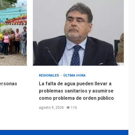
Alcaldía de Mariño
climatiza Núcleo del
Sistema de
5
Orquestas Porlamar
REGIONALES
ÚLTIMA HORA
personas
La falta de agua pueden llevar a
problemas sanitarios y asumirse
como problema de orden público
agosto 9, 2026
116