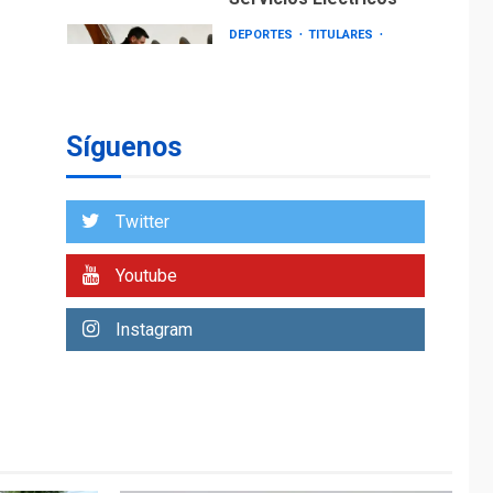
DEPORTES
TITULARES
ÚLTIMA HORA
Lionel Messi llega a
Argentina para
2
despedir a su padre
Síguenos
REGIONALES
ÚLTIMA HORA
Funsone benefició a
46 personas con la
Twitter
entrega de lentes
3
correctivos
Youtube
REGIONALES
ÚLTIMA HORA
Instagram
La falta de agua
pueden llevar a
problemas sanitarios
y asumirse como
4
problema de orden
público
REGIONALES
ÚLTIMA HORA