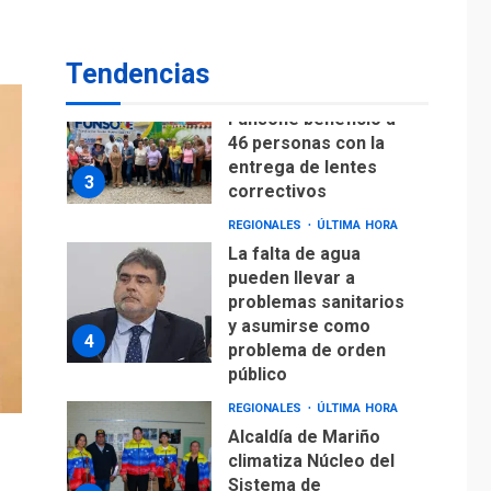
Lionel Messi llega a
Argentina para
2
despedir a su padre
Tendencias
REGIONALES
ÚLTIMA HORA
Funsone benefició a
46 personas con la
entrega de lentes
3
correctivos
REGIONALES
ÚLTIMA HORA
La falta de agua
pueden llevar a
problemas sanitarios
y asumirse como
4
problema de orden
público
REGIONALES
ÚLTIMA HORA
Alcaldía de Mariño
climatiza Núcleo del
Sistema de