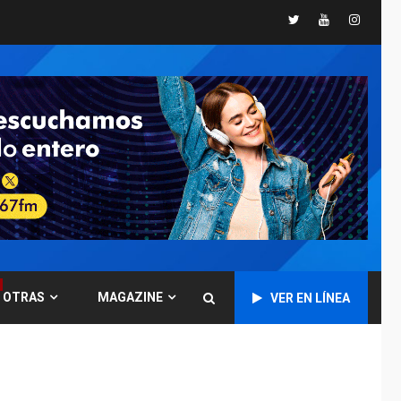
Presidenta
Twitter
Youtube
Instagr
Encargada evalúa
financiamiento obras
6
post-sismos
LATINOAMÉRICA Y CARIBE
TITULARES
ÚLTIMA HORA
Atentado con drones
explosivos deja un
7
policía muerto
POLÍTICA
ÚLTIMA HORA
Delcy Rodríguez
designa nuevo
presidente de
OTRAS
MAGAZINE
Corpoelec y nuevo
VER EN LÍNEA
1
viceministro de
Servicios Eléctricos
DEPORTES
TITULARES
ÚLTIMA HORA