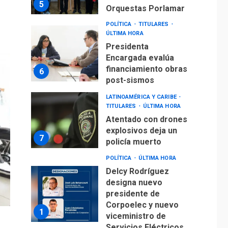
5
Orquestas Porlamar
POLÍTICA
TITULARES
ÚLTIMA HORA
Presidenta
Encargada evalúa
financiamiento obras
6
post-sismos
LATINOAMÉRICA Y CARIBE
TITULARES
ÚLTIMA HORA
Atentado con drones
explosivos deja un
7
policía muerto
POLÍTICA
ÚLTIMA HORA
Delcy Rodríguez
designa nuevo
presidente de
Corpoelec y nuevo
1
viceministro de
Servicios Eléctricos