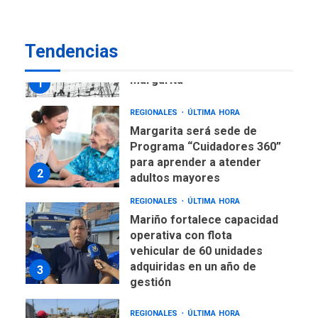
REGIONALES
ÚLTIMA HORA
Tendencias
Libro de Guadalupe Burelli
eleva sus velas en
Margarita
1
REGIONALES
ÚLTIMA HORA
Margarita será sede de
Programa “Cuidadores 360”
para aprender a atender
2
adultos mayores
REGIONALES
ÚLTIMA HORA
Mariño fortalece capacidad
operativa con flota
vehicular de 60 unidades
adquiridas en un año de
3
gestión
REGIONALES
ÚLTIMA HORA