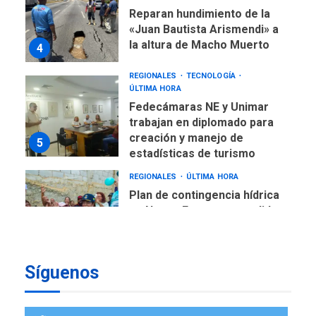
Reparan hundimiento de la
«Juan Bautista Arismendi» a
la altura de Macho Muerto
4
REGIONALES
TECNOLOGÍA
ÚLTIMA HORA
Fedecámaras NE y Unimar
trabajan en diplomado para
creación y manejo de
5
estadísticas de turismo
REGIONALES
ÚLTIMA HORA
Plan de contingencia hídrica
en Nueva Esparta consolida
avances en territorio
6
insular
Síguenos
ECONOMÍA
TITULARES
ÚLTIMA HORA
Venezuela requiere
US$183.000 millones para