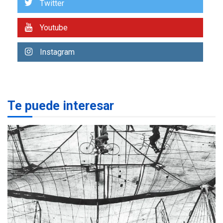
Twitter
7
alcanzar 3 millones de bdp
Youtube
REGIONALES
ÚLTIMA HORA
Libro de Guadalupe Burelli
Instagram
eleva sus velas en
Margarita
1
REGIONALES
ÚLTIMA HORA
Te puede interesar
Margarita será sede de
Programa “Cuidadores 360”
para aprender a atender
2
adultos mayores
REGIONALES
ÚLTIMA HORA
Mariño fortalece capacidad
operativa con flota
vehicular de 60 unidades
adquiridas en un año de
3
gestión