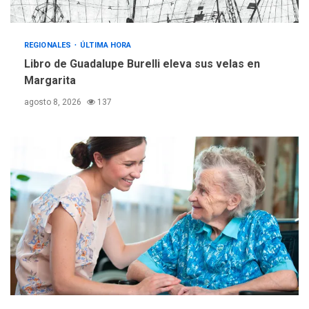
REGIONALES
ÚLTIMA HORA
Reparan hundimiento de la
«Juan Bautista Arismendi» a
REGIONALES
ÚLTIMA HORA
la altura de Macho Muerto
Libro de Guadalupe Burelli eleva sus velas en
4
Margarita
REGIONALES
TECNOLOGÍA
agosto 8, 2026
137
ÚLTIMA HORA
Fedecámaras NE y Unimar
trabajan en diplomado para
creación y manejo de
5
estadísticas de turismo