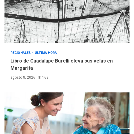
operativa con flota
vehicular de 60 unidades
adquiridas en un año de
3
gestión
REGIONALES
ÚLTIMA HORA
Reparan hundimiento de la
«Juan Bautista Arismendi» a
REGIONALES
ÚLTIMA HORA
la altura de Macho Muerto
Libro de Guadalupe Burelli eleva sus velas en
4
Margarita
REGIONALES
TECNOLOGÍA
agosto 8, 2026
163
ÚLTIMA HORA
Fedecámaras NE y Unimar
trabajan en diplomado para
creación y manejo de
5
estadísticas de turismo