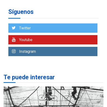
insular
Síguenos
ECONOMÍA
TITULARES
ÚLTIMA HORA
Venezuela requiere
US$183.000 millones para
Twitter
7
alcanzar 3 millones de bdp
Youtube
REGIONALES
ÚLTIMA HORA
Libro de Guadalupe Burelli
Instagram
eleva sus velas en
Margarita
1
REGIONALES
ÚLTIMA HORA
Te puede interesar
Margarita será sede de
Programa “Cuidadores 360”
para aprender a atender
2
adultos mayores
REGIONALES
ÚLTIMA HORA
Mariño fortalece capacidad