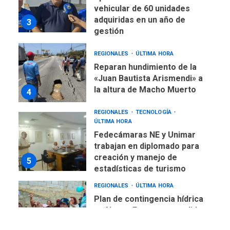
vehicular de 60 unidades
adquiridas en un año de
3
gestión
REGIONALES
ÚLTIMA HORA
Reparan hundimiento de la
«Juan Bautista Arismendi» a
la altura de Macho Muerto
4
REGIONALES
TECNOLOGÍA
ÚLTIMA HORA
Fedecámaras NE y Unimar
trabajan en diplomado para
creación y manejo de
5
estadísticas de turismo
REGIONALES
ÚLTIMA HORA
Plan de contingencia hídrica
en Nueva Esparta consolida
avances en territorio
6