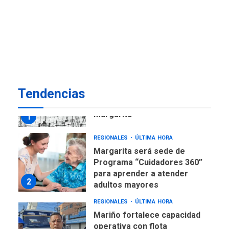
ECONOMÍA
TITULARES
ÚLTIMA HORA
Venezuela requiere
US$183.000 millones para
7
alcanzar 3 millones de bdp
REGIONALES
ÚLTIMA HORA
Tendencias
Libro de Guadalupe Burelli
eleva sus velas en
Margarita
1
REGIONALES
ÚLTIMA HORA
Margarita será sede de
Programa “Cuidadores 360”
para aprender a atender
2
adultos mayores
REGIONALES
ÚLTIMA HORA
Mariño fortalece capacidad
operativa con flota