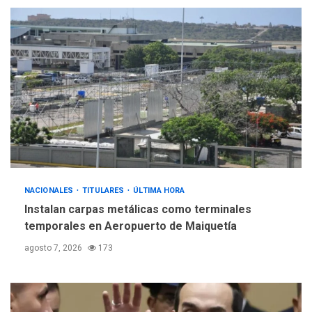
POLÍTICA
TITULARES
ÚLTIMA HORA
Gobierno y AN2015 en
nueva mesa de diálogo
4
INTERNACIONALES
ÚLTIMA HORA
Hiroshima 81 años de la
debacle atómica. Japón
debate principios no
5
nucleares
NACIONALES
TITULARES
ÚLTIMA HORA
Instalan carpas metálicas como terminales
temporales en Aeropuerto de Maiquetía
agosto 7, 2026
173