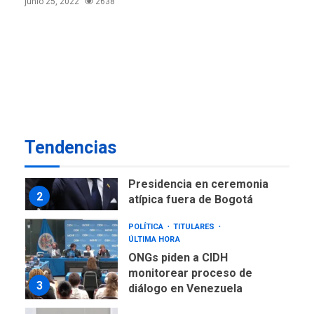
junio 25, 2022
2638
ofensivas de largo alcance
7
NACIONALES
TITULARES
ÚLTIMA HORA
Instalan carpas metálicas
como terminales
temporales en Aeropuerto
1
de Maiquetía
LATINOAMÉRICA Y CARIBE
Tendencias
TITULARES
ÚLTIMA HORA
De la Espriella asumirá
Presidencia en ceremonia
2
atípica fuera de Bogotá
POLÍTICA
TITULARES
ÚLTIMA HORA
ONGs piden a CIDH
monitorear proceso de
3
diálogo en Venezuela