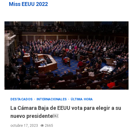
Miss EEUU 2022
POLÍTICA
TITULARES
ÚLTIMA HORA
ONGs piden a CIDH
monitorear proceso de
3
diálogo en Venezuela
DESTACADOS
INTERNACIONALES
ÚLTIMA HORA
POLÍTICA
TITULARES
La Cámara Baja de EEUU vota para elegir a su
ÚLTIMA HORA
nuevo presidente￼
Gobierno y AN2015 en
nueva mesa de diálogo
octubre 17, 2023
2665
4