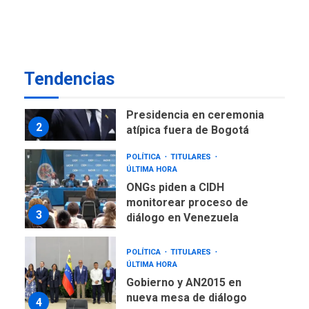
como terminales
temporales en Aeropuerto
1
de Maiquetía
LATINOAMÉRICA Y CARIBE
Tendencias
TITULARES
ÚLTIMA HORA
De la Espriella asumirá
Presidencia en ceremonia
2
atípica fuera de Bogotá
POLÍTICA
TITULARES
ÚLTIMA HORA
ONGs piden a CIDH
monitorear proceso de
3
diálogo en Venezuela
POLÍTICA
TITULARES
ÚLTIMA HORA
Gobierno y AN2015 en
nueva mesa de diálogo
4