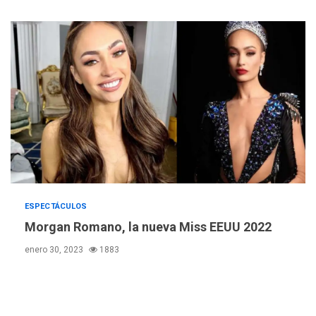
INTERNACIONALES
ÚLTIMA HORA
Hiroshima 81 años de la
debacle atómica. Japón
debate principios no
5
nucleares
INTERNACIONALES
TITULARES
ÚLTIMA HORA
Trump vuelve intenta
nuevamente limitar
6
ciudadanía por nacimiento
GUERRA EN EL MUNDO
TITULARES
ESPECTÁCULOS
ÚLTIMA HORA
Morgan Romano, la nueva Miss EEUU 2022
Ucrania y Rusia intensifican
enero 30, 2023
1883
ofensivas de largo alcance
7
NACIONALES
TITULARES
ÚLTIMA HORA
Instalan carpas metálicas