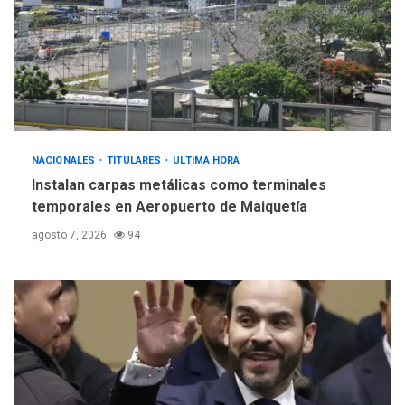
INTERNACIONALES
ÚLTIMA HORA
Hiroshima 81 años de la
debacle atómica. Japón
debate principios no
5
nucleares
NACIONALES
TITULARES
ÚLTIMA HORA
Instalan carpas metálicas como terminales
temporales en Aeropuerto de Maiquetía
agosto 7, 2026
94