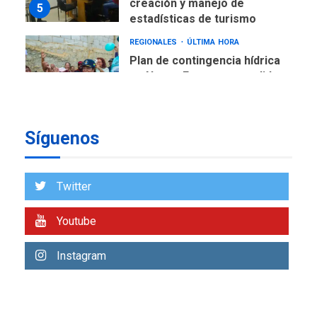
creación y manejo de
5
estadísticas de turismo
REGIONALES
ÚLTIMA HORA
Plan de contingencia hídrica
en Nueva Esparta consolida
avances en territorio
6
insular
ECONOMÍA
TITULARES
Síguenos
ÚLTIMA HORA
Venezuela requiere
US$183.000 millones para
Twitter
7
alcanzar 3 millones de bdp
Youtube
REGIONALES
ÚLTIMA HORA
Libro de Guadalupe Burelli
Instagram
eleva sus velas en
Margarita
1
REGIONALES
ÚLTIMA HORA