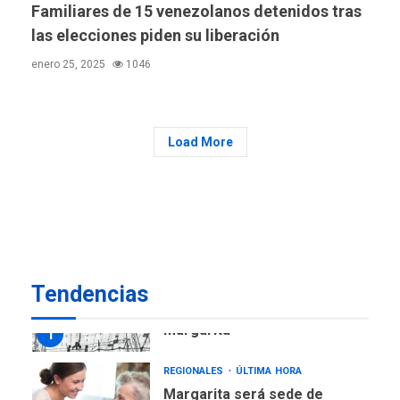
Familiares de 15 venezolanos detenidos tras
REGIONALES
ÚLTIMA HORA
las elecciones piden su liberación
Plan de contingencia hídrica
enero 25, 2025
1046
en Nueva Esparta consolida
avances en territorio
6
insular
Load More
ECONOMÍA
TITULARES
ÚLTIMA HORA
Venezuela requiere
US$183.000 millones para
7
alcanzar 3 millones de bdp
REGIONALES
ÚLTIMA HORA
Libro de Guadalupe Burelli
Tendencias
eleva sus velas en
Margarita
1
REGIONALES
ÚLTIMA HORA
Margarita será sede de