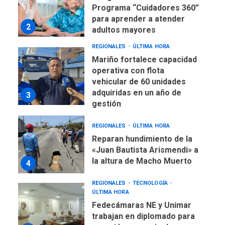
Programa “Cuidadores 360”
para aprender a atender
2
adultos mayores
REGIONALES
ÚLTIMA HORA
Mariño fortalece capacidad
operativa con flota
vehicular de 60 unidades
adquiridas en un año de
3
gestión
REGIONALES
ÚLTIMA HORA
Reparan hundimiento de la
«Juan Bautista Arismendi» a
la altura de Macho Muerto
4
REGIONALES
TECNOLOGÍA
ÚLTIMA HORA
Fedecámaras NE y Unimar
trabajan en diplomado para