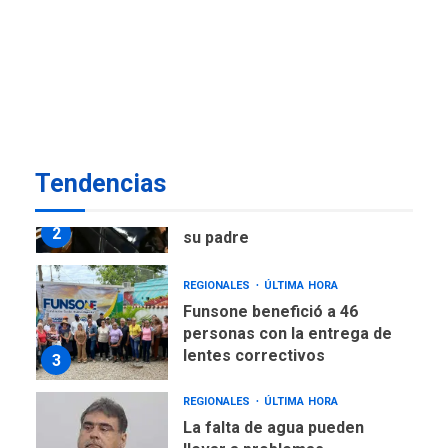
POLÍTICA
ÚLTIMA HORA
Delcy Rodríguez designa
nuevo presidente de
Corpoelec y nuevo
viceministro de Servicios
1
Eléctricos
DEPORTES
TITULARES
ÚLTIMA HORA
Tendencias
Lionel Messi llega a
Argentina para despedir a
2
su padre
REGIONALES
ÚLTIMA HORA
Funsone benefició a 46
personas con la entrega de
lentes correctivos
3
REGIONALES
ÚLTIMA HORA
La falta de agua pueden