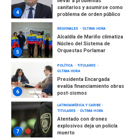
llevar a problemas
sanitarios y asumirse como
4
problema de orden público
REGIONALES
ÚLTIMA HORA
Alcaldía de Mariño climatiza
Núcleo del Sistema de
Orquestas Porlamar
5
POLÍTICA
TITULARES
ÚLTIMA HORA
Presidenta Encargada
evalúa financiamiento obras
6
post-sismos
LATINOAMÉRICA Y CARIBE
TITULARES
ÚLTIMA HORA
Atentado con drones
explosivos deja un policía
7
muerto