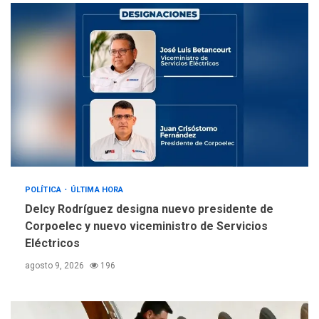
llevar a problemas
sanitarios y asumirse como
4
problema de orden público
REGIONALES
ÚLTIMA HORA
Alcaldía de Mariño climatiza
Núcleo del Sistema de
Orquestas Porlamar
5
POLÍTICA
ÚLTIMA HORA
Delcy Rodríguez designa nuevo presidente de
Corpoelec y nuevo viceministro de Servicios
Eléctricos
agosto 9, 2026
196