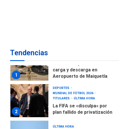
DESTACADOS
NACIONALES
ÚLTIMA HORA
Gobierno nacional y
regional nos respaldaron
desde el primer momento
7
tras terremotos del 24J
asegura Gustavo Duque
Tendencias
NACIONALES
TITULARES
ÚLTIMA HORA
Reanudan operaciones de
carga y descarga en
1
Aeropuerto de Maiquetía
DEPORTES
MUNDIAL DE FÚTBOL 2026
TITULARES
ÚLTIMA HORA
La FIFA se «disculpa» por
2
plan fallido de privatización
ÚLTIMA HORA