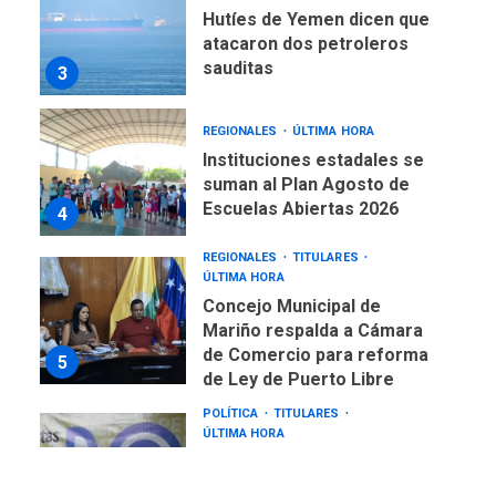
Hutíes de Yemen dicen que
atacaron dos petroleros
sauditas
3
REGIONALES
ÚLTIMA HORA
Instituciones estadales se
suman al Plan Agosto de
Escuelas Abiertas 2026
4
REGIONALES
TITULARES
ÚLTIMA HORA
Concejo Municipal de
Mariño respalda a Cámara
de Comercio para reforma
5
de Ley de Puerto Libre
POLÍTICA
TITULARES
ÚLTIMA HORA
CNP plantea incluir Libertad
de Expresión en agenda de