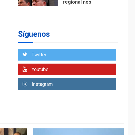
regional nos
respaldaron desde el
primer momento tras
7
terremotos del 24J
asegura Gustavo
Síguenos
Duque
NACIONALES
TITULARES
ÚLTIMA HORA
Twitter
Reanudan
operaciones de carga
Youtube
y descarga en
1
Aeropuerto de
Instagram
Maiquetía
DEPORTES
MUNDIAL DE FÚTBOL 2026
TITULARES
ÚLTIMA HORA
La FIFA se «disculpa»
por plan fallido de
2
privatización
ÚLTIMA HORA