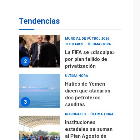
operaciones de carga
y descarga en
1
Aeropuerto de
Tendencias
Maiquetía
DEPORTES
MUNDIAL DE FÚTBOL 2026
TITULARES
ÚLTIMA HORA
La FIFA se «disculpa»
por plan fallido de
2
privatización
ÚLTIMA HORA
Hutíes de Yemen
dicen que atacaron
dos petroleros
3
sauditas
REGIONALES
ÚLTIMA HORA
Instituciones
estadales se suman
al Plan Agosto de