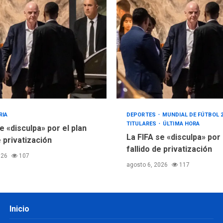
RIA
DEPORTES
MUNDIAL DE FÚTBOL 
TITULARES
ÚLTIMA HORA
e «disculpa» por el plan
La FIFA se «disculpa» por
e privatización
fallido de privatización
026
107
agosto 6, 2026
117
Inicio