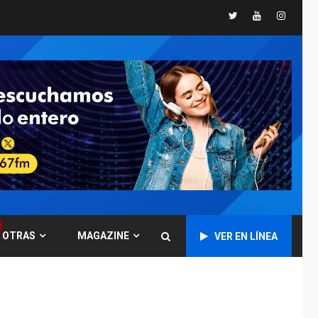
Twitter
Youtube
Instagr
POLÍTICA
TITULARES
ÚLTIMA HORA
CNP plantea incluir
Libertad de Expresión
en agenda de
6
negociación con
comisión de AN 2015
DESTACADOS
NACIONALES
ÚLTIMA HORA
Gobierno nacional y
regional nos
respaldaron desde el
primer momento tras
7
terremotos del 24J
OTRAS
MAGAZINE
VER EN LÍNEA
asegura Gustavo
Duque
NACIONALES
TITULARES
ÚLTIMA HORA
Reanudan