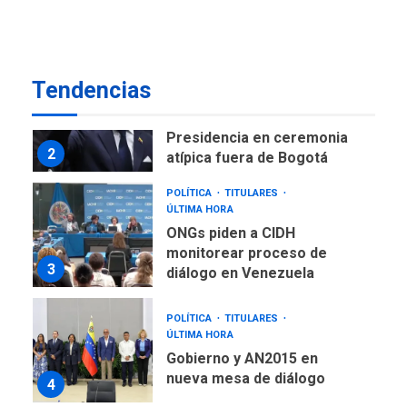
como terminales
temporales en Aeropuerto
1
de Maiquetía
LATINOAMÉRICA Y CARIBE
Tendencias
TITULARES
ÚLTIMA HORA
De la Espriella asumirá
Presidencia en ceremonia
2
atípica fuera de Bogotá
POLÍTICA
TITULARES
ÚLTIMA HORA
ONGs piden a CIDH
monitorear proceso de
3
diálogo en Venezuela
POLÍTICA
TITULARES
ÚLTIMA HORA
Gobierno y AN2015 en
nueva mesa de diálogo
4