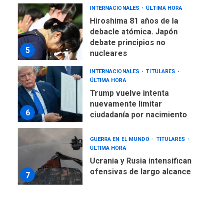
INTERNACIONALES
ÚLTIMA HORA
Hiroshima 81 años de la
debacle atómica. Japón
debate principios no
5
nucleares
INTERNACIONALES
TITULARES
ÚLTIMA HORA
Trump vuelve intenta
nuevamente limitar
6
ciudadanía por nacimiento
GUERRA EN EL MUNDO
TITULARES
ÚLTIMA HORA
Ucrania y Rusia intensifican
ofensivas de largo alcance
7
NACIONALES
TITULARES
ÚLTIMA HORA
Instalan carpas metálicas