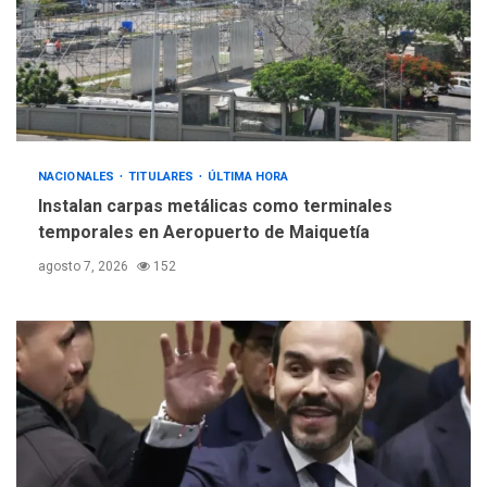
INTERNACIONALES
ÚLTIMA HORA
Hiroshima 81 años de la
debacle atómica. Japón
debate principios no
5
nucleares
NACIONALES
TITULARES
ÚLTIMA HORA
Instalan carpas metálicas como terminales
temporales en Aeropuerto de Maiquetía
agosto 7, 2026
152