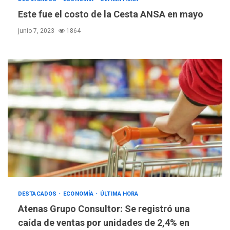
Este fue el costo de la Cesta ANSA en mayo
POLÍTICA
TITULARES
junio 7, 2023
1864
ÚLTIMA HORA
Gobierno y AN2015 en
nueva mesa de diálogo
3
INTERNACIONALES
ÚLTIMA HORA
Hiroshima 81 años de la
debacle atómica. Japón
debate principios no
4
nucleares
INTERNACIONALES
TITULARES
ÚLTIMA HORA
Trump vuelve intenta
nuevamente limitar
5
DESTACADOS
ECONOMÍA
ÚLTIMA HORA
ciudadanía por nacimiento
Atenas Grupo Consultor: Se registró una
caída de ventas por unidades de 2,4% en
GUERRA EN EL MUNDO
TITULARES