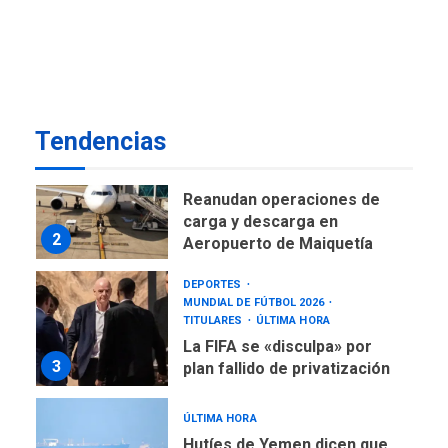
DESTACADOS
OPINIÓN
ÚLTIMA HORA
El Deporte: Un Legado
Tangible para Nueva
Esparta, por Morel
1
Rodríguez Ávila
Tendencias
NACIONALES
TITULARES
ÚLTIMA HORA
Reanudan operaciones de
carga y descarga en
2
Aeropuerto de Maiquetía
DEPORTES
MUNDIAL DE FÚTBOL 2026
TITULARES
ÚLTIMA HORA
La FIFA se «disculpa» por
3
plan fallido de privatización
ÚLTIMA HORA
Hutíes de Yemen dicen que