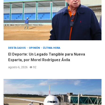
ÚLTIMA HORA
Hutíes de Yemen dicen que
atacaron dos petroleros
sauditas
4
REGIONALES
ÚLTIMA HORA
Instituciones estadales se
suman al Plan Agosto de
Escuelas Abiertas 2026
DESTACADOS
5
OPINIÓN
ÚLTIMA HORA
El Deporte: Un Legado Tangible para Nueva
Esparta, por Morel Rodríguez Ávila
agosto 6, 2026
92