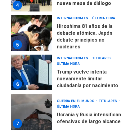
nueva mesa de diálogo
4
INTERNACIONALES
ÚLTIMA HORA
Hiroshima 81 años de la
debacle atómica. Japón
debate principios no
5
nucleares
INTERNACIONALES
TITULARES
ÚLTIMA HORA
Trump vuelve intenta
nuevamente limitar
6
ciudadanía por nacimiento
GUERRA EN EL MUNDO
TITULARES
ÚLTIMA HORA
Ucrania y Rusia intensifican
ofensivas de largo alcance
7
NACIONALES
TITULARES