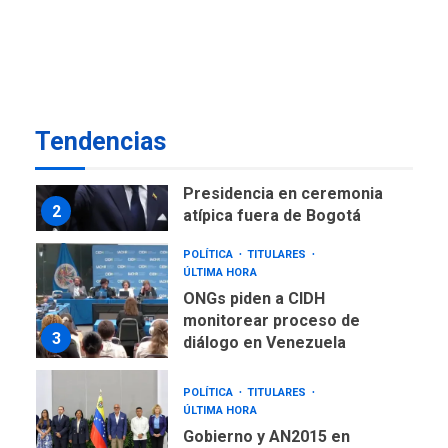
ÚLTIMA HORA
Instalan carpas metálicas
como terminales
temporales en Aeropuerto
1
de Maiquetía
LATINOAMÉRICA Y CARIBE
Tendencias
TITULARES
ÚLTIMA HORA
De la Espriella asumirá
Presidencia en ceremonia
2
atípica fuera de Bogotá
POLÍTICA
TITULARES
ÚLTIMA HORA
ONGs piden a CIDH
monitorear proceso de
3
diálogo en Venezuela
POLÍTICA
TITULARES
ÚLTIMA HORA
Gobierno y AN2015 en