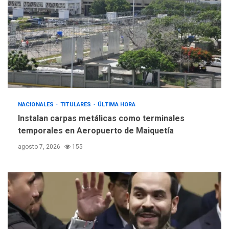
nueva mesa de diálogo
4
INTERNACIONALES
ÚLTIMA HORA
Hiroshima 81 años de la
debacle atómica. Japón
debate principios no
5
nucleares
NACIONALES
TITULARES
ÚLTIMA HORA
Instalan carpas metálicas como terminales
temporales en Aeropuerto de Maiquetía
agosto 7, 2026
155