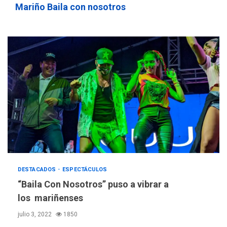
Mariño Baila con nosotros
POLÍTICA
TITULARES
ÚLTIMA HORA
ONGs piden a CIDH
monitorear proceso de
3
diálogo en Venezuela
DESTACADOS
ESPECTÁCULOS
“Baila Con Nosotros” puso a vibrar a
POLÍTICA
TITULARES
los mariñenses
ÚLTIMA HORA
julio 3, 2022
1850
Gobierno y AN2015 en