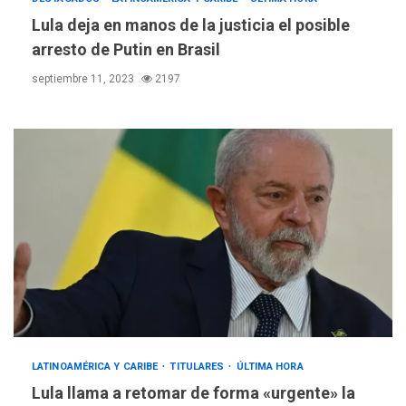
Lula deja en manos de la justicia el posible
arresto de Putin en Brasil
ÚLTIMA HORA
Hutíes de Yemen dicen que
septiembre 11, 2023
2197
atacaron dos petroleros
sauditas
3
REGIONALES
ÚLTIMA HORA
Instituciones estadales se
suman al Plan Agosto de
Escuelas Abiertas 2026
4
REGIONALES
TITULARES
ÚLTIMA HORA
Concejo Municipal de
Mariño respalda a Cámara
de Comercio para reforma
5
de Ley de Puerto Libre
LATINOAMÉRICA Y CARIBE
TITULARES
ÚLTIMA HORA
Lula llama a retomar de forma «urgente» la
POLÍTICA
TITULARES