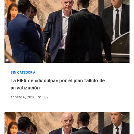
Concejo Municipal de
Mariño respalda a Cámara
de Comercio para reforma
5
de Ley de Puerto Libre
SIN CATEGORIA
La FIFA se «disculpa» por el plan fallido de
privatización
agosto 6, 2026
162