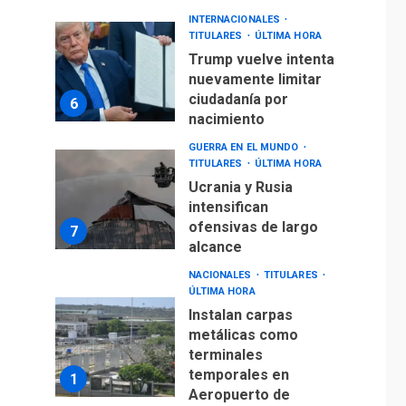
INTERNACIONALES
TITULARES
ÚLTIMA HORA
Trump vuelve intenta
nuevamente limitar
ciudadanía por
6
nacimiento
GUERRA EN EL MUNDO
TITULARES
ÚLTIMA HORA
Ucrania y Rusia
intensifican
ofensivas de largo
7
alcance
NACIONALES
TITULARES
ÚLTIMA HORA
Instalan carpas
metálicas como
terminales
temporales en
1
Aeropuerto de