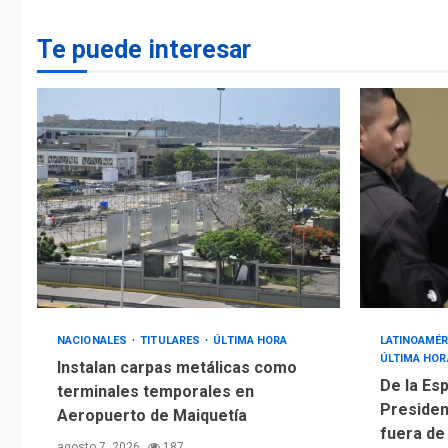
Te puede interesar
NACIONALES
TITULARES
ÚLTIMA HORA
LATINOAMÉR
ÚLTIMA HOR
Instalan carpas metálicas como
De la Esp
terminales temporales en
Presiden
Aeropuerto de Maiquetía
fuera de
agosto 7, 2026
187