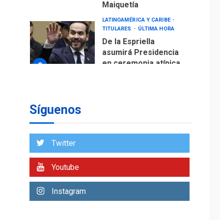
Maiquetía
LATINOAMÉRICA Y CARIBE
TITULARES
ÚLTIMA HORA
De la Espriella
asumirá Presidencia
en ceremonia atípica
2
fuera de Bogotá
POLÍTICA
TITULARES
ÚLTIMA HORA
Síguenos
ONGs piden a CIDH
monitorear proceso
de diálogo en
3
Twitter
Venezuela
POLÍTICA
TITULARES
Youtube
ÚLTIMA HORA
Gobierno y AN2015 en
Instagram
nueva mesa de
4
diálogo
INTERNACIONALES