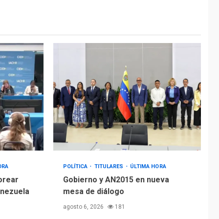
ÚLTIMA HORA
Hiroshima 81 años de
la debacle atómica.
Japón debate
5
principios no
nucleares
ORA
POLÍTICA
TITULARES
ÚLTIMA HORA
orear
Gobierno y AN2015 en nueva
enezuela
mesa de diálogo
agosto 6, 2026
181