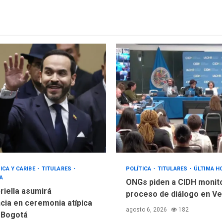
ICA Y CARIBE
TITULARES
POLÍTICA
TITULARES
ÚLTIMA H
A
ONGs piden a CIDH monit
riella asumirá
proceso de diálogo en V
cia en ceremonia atípica
agosto 6, 2026
182
 Bogotá