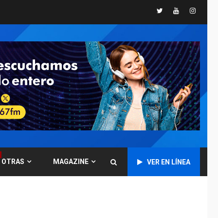
Twitter
Youtube
Instagr
GUERRA EN EL MUNDO
TITULARES
ÚLTIMA HORA
Ucrania y Rusia
intensifican
ofensivas de largo
7
alcance
NACIONALES
TITULARES
ÚLTIMA HORA
Instalan carpas
metálicas como
terminales
temporales en
1
Aeropuerto de
Maiquetía
OTRAS
MAGAZINE
VER EN LÍNEA
LATINOAMÉRICA Y CARIBE
TITULARES
ÚLTIMA HORA
De la Espriella
asumirá Presidencia
en ceremonia atípica
2