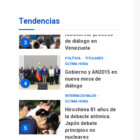
fuera de Bogotá
POLÍTICA
TITULARES
Tendencias
ÚLTIMA HORA
ONGs piden a CIDH
monitorear proceso
de diálogo en
3
Venezuela
POLÍTICA
TITULARES
ÚLTIMA HORA
Gobierno y AN2015 en
nueva mesa de
4
diálogo
INTERNACIONALES
ÚLTIMA HORA
Hiroshima 81 años de
la debacle atómica.
Japón debate
5
principios no
nucleares