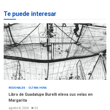
REGIONALES
ÚLTIMA HORA
Te puede interesar
Margarita será sede de
Programa “Cuidadores 360”
para aprender a atender
2
adultos mayores
REGIONALES
ÚLTIMA HORA
Mariño fortalece capacidad
operativa con flota
vehicular de 60 unidades
adquiridas en un año de
3
gestión
REGIONALES
ÚLTIMA HORA
Reparan hundimiento de la
«Juan Bautista Arismendi» a
REGIONALES
ÚLTIMA HORA
la altura de Macho Muerto
Libro de Guadalupe Burelli eleva sus velas en
4
Margarita
REGIONALES
TECNOLOGÍA
agosto 8, 2026
52
ÚLTIMA HORA