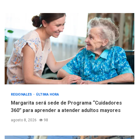
Fedecámaras NE y Unimar
trabajan en diplomado para
creación y manejo de
5
estadísticas de turismo
REGIONALES
ÚLTIMA HORA
Margarita será sede de Programa “Cuidadores
360” para aprender a atender adultos mayores
agosto 8, 2026
98