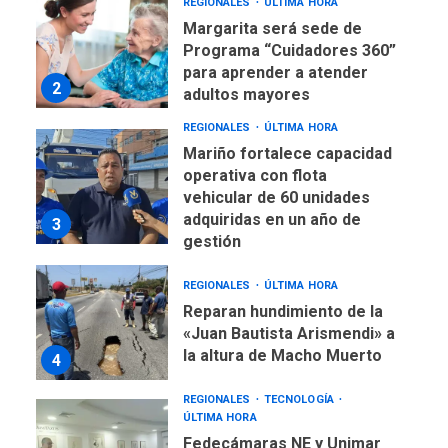
REGIONALES
ÚLTIMA HORA
Margarita será sede de
Programa “Cuidadores 360”
para aprender a atender
2
adultos mayores
REGIONALES
ÚLTIMA HORA
Mariño fortalece capacidad
operativa con flota
vehicular de 60 unidades
adquiridas en un año de
3
gestión
REGIONALES
ÚLTIMA HORA
Reparan hundimiento de la
«Juan Bautista Arismendi» a
la altura de Macho Muerto
4
REGIONALES
TECNOLOGÍA
ÚLTIMA HORA
Fedecámaras NE y Unimar