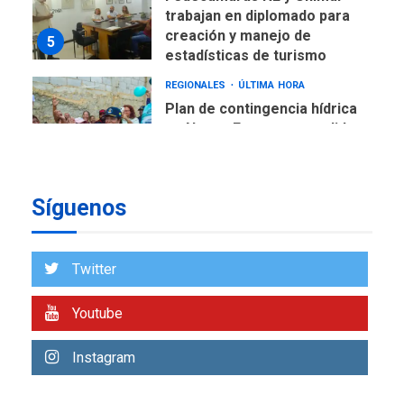
trabajan en diplomado para
creación y manejo de
5
estadísticas de turismo
REGIONALES
ÚLTIMA HORA
Plan de contingencia hídrica
en Nueva Esparta consolida
avances en territorio
6
insular
Síguenos
ECONOMÍA
TITULARES
ÚLTIMA HORA
Venezuela requiere
US$183.000 millones para
Twitter
7
alcanzar 3 millones de bdp
Youtube
REGIONALES
ÚLTIMA HORA
Libro de Guadalupe Burelli
Instagram
eleva sus velas en
Margarita
1