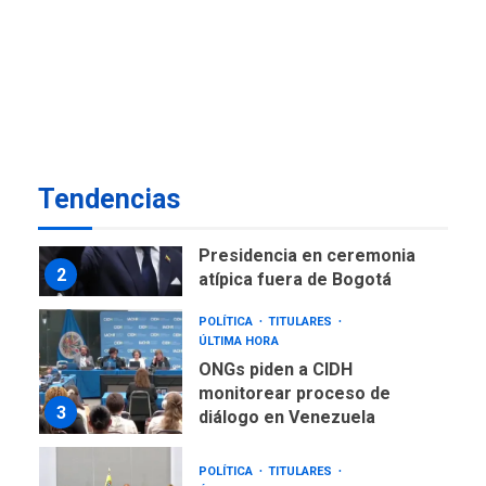
NACIONALES
TITULARES
ÚLTIMA HORA
Instalan carpas metálicas
como terminales
temporales en Aeropuerto
1
de Maiquetía
LATINOAMÉRICA Y CARIBE
Tendencias
TITULARES
ÚLTIMA HORA
De la Espriella asumirá
Presidencia en ceremonia
2
atípica fuera de Bogotá
POLÍTICA
TITULARES
ÚLTIMA HORA
ONGs piden a CIDH
monitorear proceso de
3
diálogo en Venezuela
POLÍTICA
TITULARES