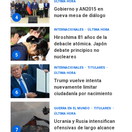
ÚLTIMA HORA
Gobierno y AN2015 en
nueva mesa de diálogo
4
INTERNACIONALES
ÚLTIMA HORA
Hiroshima 81 años de la
debacle atómica. Japón
debate principios no
5
nucleares
INTERNACIONALES
TITULARES
ÚLTIMA HORA
Trump vuelve intenta
nuevamente limitar
6
ciudadanía por nacimiento
GUERRA EN EL MUNDO
TITULARES
ÚLTIMA HORA
Ucrania y Rusia intensifican
ofensivas de largo alcance
7