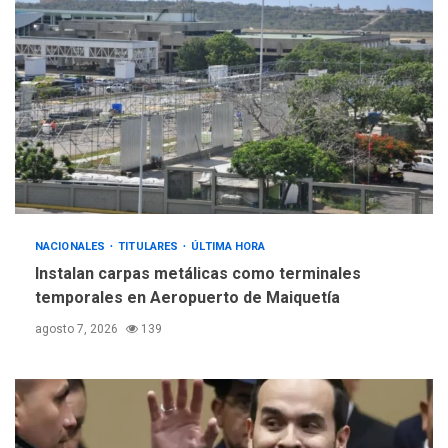
ÚLTIMA HORA
Gobierno y AN2015 en
nueva mesa de diálogo
4
INTERNACIONALES
ÚLTIMA HORA
Hiroshima 81 años de la
debacle atómica. Japón
debate principios no
5
nucleares
NACIONALES
TITULARES
ÚLTIMA HORA
Instalan carpas metálicas como terminales
temporales en Aeropuerto de Maiquetía
agosto 7, 2026
139