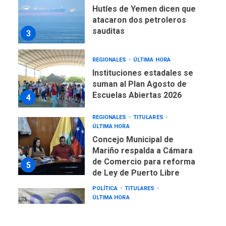
Hutíes de Yemen dicen que
atacaron dos petroleros
sauditas
3
REGIONALES
ÚLTIMA HORA
Instituciones estadales se
suman al Plan Agosto de
Escuelas Abiertas 2026
4
REGIONALES
TITULARES
ÚLTIMA HORA
Concejo Municipal de
Mariño respalda a Cámara
de Comercio para reforma
5
de Ley de Puerto Libre
POLÍTICA
TITULARES
ÚLTIMA HORA
CNP plantea incluir Libertad
de Expresión en agenda de