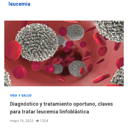
sauditas
3
leucemia
REGIONALES
ÚLTIMA HORA
Instituciones estadales se
suman al Plan Agosto de
Escuelas Abiertas 2026
4
REGIONALES
TITULARES
ÚLTIMA HORA
Concejo Municipal de
Mariño respalda a Cámara
de Comercio para reforma
5
de Ley de Puerto Libre
POLÍTICA
TITULARES
VIDA Y SALUD
ÚLTIMA HORA
CNP plantea incluir Libertad
Diagnóstico y tratamiento oportuno, claves
de Expresión en agenda de
para tratar leucemia linfoblástica
negociación con comisión
6
mayo 16, 2022
1324
de AN 2015