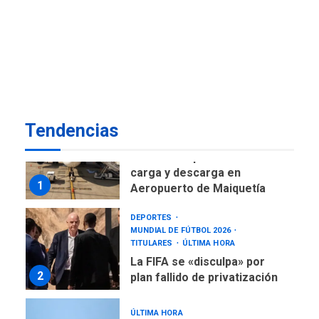
DESTACADOS
NACIONALES
ÚLTIMA HORA
Gobierno nacional y
regional nos respaldaron
desde el primer momento
7
tras terremotos del 24J
asegura Gustavo Duque
Tendencias
NACIONALES
TITULARES
ÚLTIMA HORA
Reanudan operaciones de
carga y descarga en
1
Aeropuerto de Maiquetía
DEPORTES
MUNDIAL DE FÚTBOL 2026
TITULARES
ÚLTIMA HORA
La FIFA se «disculpa» por
2
plan fallido de privatización
ÚLTIMA HORA