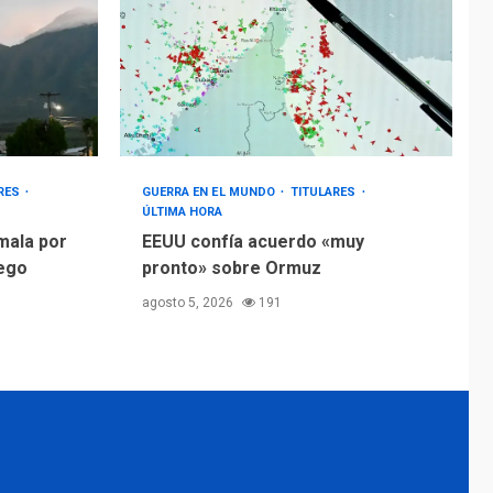
ARES
GUERRA EN EL MUNDO
TITULARES
ÚLTIMA HORA
mala por
EEUU confía acuerdo «muy
uego
pronto» sobre Ormuz
agosto 5, 2026
191