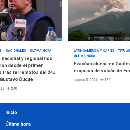
OS
NACIONALES
ÚLTIMA HORA
LATINOAMÉRICA Y CARIBE
TITUL
ÚLTIMA HORA
 nacional y regional nos
Evacúan aldeas en Guate
ron desde el primer
erupción de volcán de F
tras terremotos del 24J
 Gustavo Duque
agosto 5, 2026
180
026
240
Inicio
Última hora