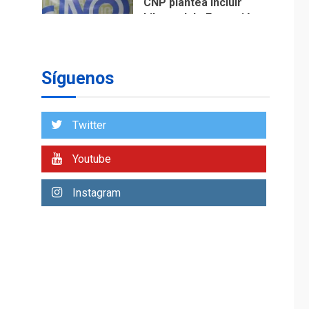
CNP plantea incluir
Libertad de Expresión
en agenda de
1
negociación con
comisión de AN 2015
Síguenos
DESTACADOS
NACIONALES
ÚLTIMA HORA
Gobierno nacional y
Twitter
regional nos
respaldaron desde el
Youtube
primer momento tras
2
terremotos del 24J
asegura Gustavo
Instagram
Duque
LATINOAMÉRICA Y CARIBE
TITULARES
ÚLTIMA HORA
Evacúan aldeas en
Guatemala por
erupción de volcán de
3
Fuego