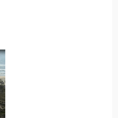
GUERRA EN EL MUNDO
TITULARES
ÚLTIMA HORA
EEUU confía acuerdo
«muy pronto» sobre
4
Ormuz
REGIONALES
TITULARES
ÚLTIMA HORA
Guardia Nacional
Bolivariana celebró
su 89° aniversario en
5
Nueva Esparta