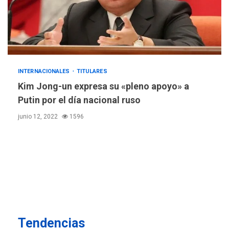
Concejo Municipal de
Mariño respalda a Cámara
de Comercio para reforma
5
de Ley de Puerto Libre
POLÍTICA
TITULARES
INTERNACIONALES
TITULARES
ÚLTIMA HORA
CNP plantea incluir Libertad
Kim Jong-un expresa su «pleno apoyo» a
de Expresión en agenda de
Putin por el día nacional ruso
negociación con comisión
6
junio 12, 2022
1596
de AN 2015
DESTACADOS
NACIONALES
ÚLTIMA HORA
Gobierno nacional y
regional nos respaldaron
desde el primer momento
7
tras terremotos del 24J
asegura Gustavo Duque
Tendencias
NACIONALES
TITULARES
ÚLTIMA HORA