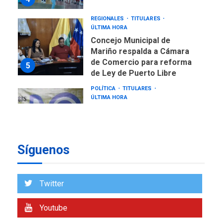
REGIONALES
TITULARES
ÚLTIMA HORA
Concejo Municipal de
Mariño respalda a Cámara
de Comercio para reforma
5
de Ley de Puerto Libre
POLÍTICA
TITULARES
ÚLTIMA HORA
CNP plantea incluir Libertad
de Expresión en agenda de
negociación con comisión
6
de AN 2015
Síguenos
DESTACADOS
NACIONALES
ÚLTIMA HORA
Gobierno nacional y
Twitter
regional nos respaldaron
desde el primer momento
Youtube
7
tras terremotos del 24J