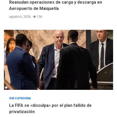
Instituciones estadales se
Reanudan operaciones de carga y descarga en
suman al Plan Agosto de
Aeropuerto de Maiquetía
Escuelas Abiertas 2026
4
agosto 6, 2026
136
REGIONALES
TITULARES
ÚLTIMA HORA
Concejo Municipal de
Mariño respalda a Cámara
de Comercio para reforma
5
de Ley de Puerto Libre
SIN CATEGORIA
La FIFA se «disculpa» por el plan fallido de
privatización