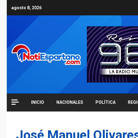
Skip
agosto 8, 2026
to
content
INICIO
NACIONALES
POLÍTICA
REG
José Manuel Olivare