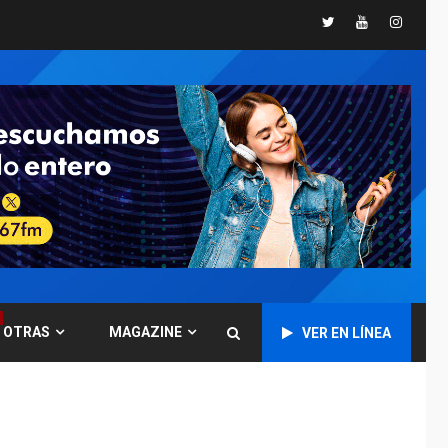
España impone
Twitter
Youtube
Instagr
controles fronterizos
5
a Italia
INTERNACIONALES
TITULARES
ÚLTIMA HORA
Arabia Saudita,
Turquía y Pakistán
firman pacto de
6
defensa
LATINOAMÉRICA Y CARIBE
TITULARES
ÚLTIMA HORA
De la Espriella jura
como nuevo
presidente de
7
OTRAS
MAGAZINE
VER EN LÍNEA
Colombia
ECONOMÍA
TITULARES
ÚLTIMA HORA
Venezuela requiere
US$183.000 millones