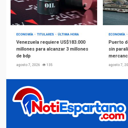
ECONOMÍA
TITULARES
ÚLTIMA HORA
ECONOMÍA
Venezuela requiere US$183.000
Puerto d
millones para alcanzar 3 millones
sin paral
de bdp
mercanc
agosto 7, 2026
135
agosto 7, 2