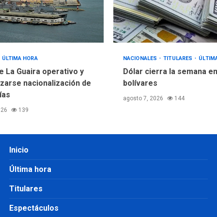
ÚLTIMA HORA
NACIONALES
TITULARES
ÚLTIM
e La Guaira operativo y
Dólar cierra la semana en
izarse nacionalización de
bolívares
ías
agosto 7, 2026
144
026
139
Inicio
Última hora
Titulares
Espectáculos