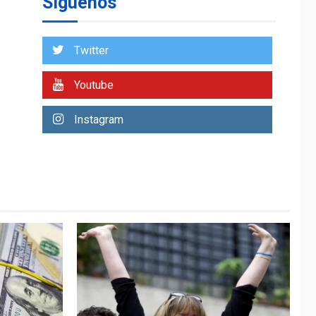
Síguenos
Venezuela requiere
US$183.000 millones
para alcanzar 3
1
millones de bdp
Twitter
ECONOMÍA
ÚLTIMA HORA
Youtube
Puerto de La Guaira
operativo y sin
Instagram
paralizarse
nacionalización de
2
mercancías
NACIONALES
TITULARES
ÚLTIMA HORA
Dólar cierra la
semana en 756,71
3
bolívares
POLÍTICA
TITULARES
ÚLTIMA HORA
Libertad plena para
jueza María Lourdes