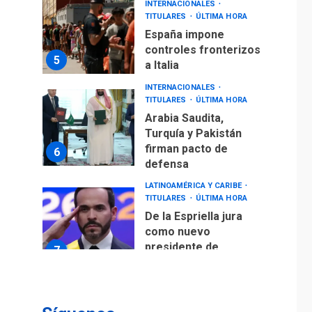
INTERNACIONALES
TITULARES
ÚLTIMA HORA
España impone
controles fronterizos
5
a Italia
INTERNACIONALES
TITULARES
ÚLTIMA HORA
Arabia Saudita,
Turquía y Pakistán
firman pacto de
6
defensa
LATINOAMÉRICA Y CARIBE
TITULARES
ÚLTIMA HORA
De la Espriella jura
como nuevo
presidente de
7
Colombia
ECONOMÍA
TITULARES
ÚLTIMA HORA