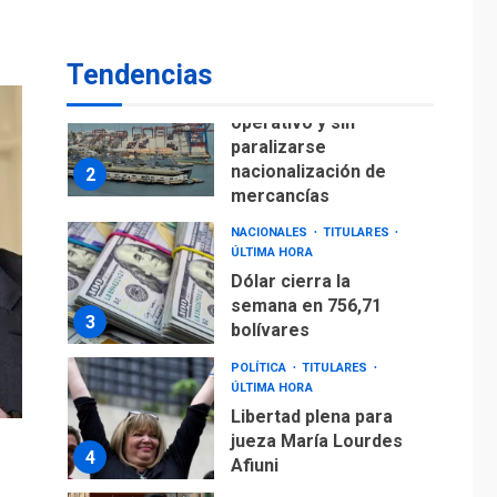
para alcanzar 3
1
millones de bdp
Tendencias
ECONOMÍA
ÚLTIMA HORA
Puerto de La Guaira
operativo y sin
paralizarse
nacionalización de
2
mercancías
NACIONALES
TITULARES
ÚLTIMA HORA
Dólar cierra la
semana en 756,71
3
bolívares
POLÍTICA
TITULARES
ÚLTIMA HORA
Libertad plena para
jueza María Lourdes
4
Afiuni