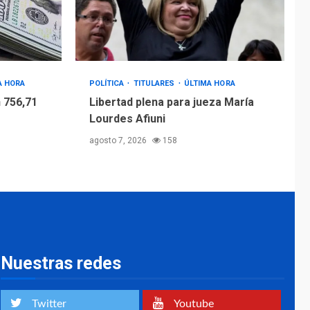
4
Afiuni
INTERNACIONALES
TITULARES
ÚLTIMA HORA
España impone
controles fronterizos
A HORA
POLÍTICA
TITULARES
ÚLTIMA HORA
5
a Italia
 756,71
Libertad plena para jueza María
Lourdes Afiuni
agosto 7, 2026
158
Nuestras redes
Twitter
Youtube