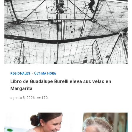
2
adultos mayores
REGIONALES
ÚLTIMA HORA
Mariño fortalece capacidad
operativa con flota
vehicular de 60 unidades
adquiridas en un año de
3
gestión
REGIONALES
ÚLTIMA HORA
Reparan hundimiento de la
«Juan Bautista Arismendi» a
REGIONALES
ÚLTIMA HORA
la altura de Macho Muerto
Libro de Guadalupe Burelli eleva sus velas en
4
Margarita
REGIONALES
TECNOLOGÍA
agosto 8, 2026
170
ÚLTIMA HORA
Fedecámaras NE y Unimar
trabajan en diplomado para
creación y manejo de
5
estadísticas de turismo