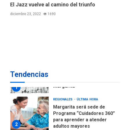
en Nueva Esparta consolida
El Jazz vuelve al camino del triunfo
avances en territorio
6
diciembre 23, 2022
1690
insular
ECONOMÍA
TITULARES
ÚLTIMA HORA
Venezuela requiere
US$183.000 millones para
7
alcanzar 3 millones de bdp
REGIONALES
ÚLTIMA HORA
Tendencias
Libro de Guadalupe Burelli
eleva sus velas en
Margarita
1
REGIONALES
ÚLTIMA HORA
Margarita será sede de
Programa “Cuidadores 360”
para aprender a atender
2
adultos mayores