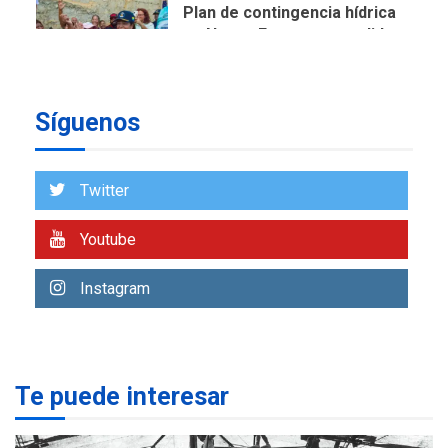
Plan de contingencia hídrica
en Nueva Esparta consolida
avances en territorio
6
insular
Síguenos
ECONOMÍA
TITULARES
ÚLTIMA HORA
Venezuela requiere
US$183.000 millones para
Twitter
7
alcanzar 3 millones de bdp
Youtube
REGIONALES
ÚLTIMA HORA
Libro de Guadalupe Burelli
Instagram
eleva sus velas en
Margarita
1
REGIONALES
ÚLTIMA HORA
Te puede interesar
Margarita será sede de
Programa “Cuidadores 360”
para aprender a atender