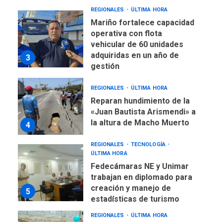
REGIONALES
ÚLTIMA HORA
Mariño fortalece capacidad
operativa con flota
vehicular de 60 unidades
adquiridas en un año de
3
gestión
REGIONALES
ÚLTIMA HORA
Reparan hundimiento de la
«Juan Bautista Arismendi» a
la altura de Macho Muerto
4
REGIONALES
TECNOLOGÍA
ÚLTIMA HORA
Fedecámaras NE y Unimar
trabajan en diplomado para
creación y manejo de
5
estadísticas de turismo
REGIONALES
ÚLTIMA HORA