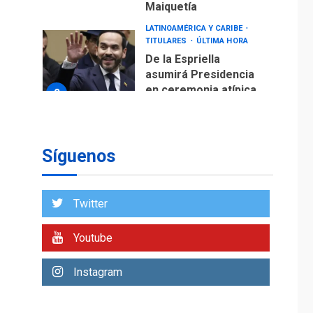
Maiquetía
LATINOAMÉRICA Y CARIBE
TITULARES
ÚLTIMA HORA
De la Espriella
asumirá Presidencia
en ceremonia atípica
2
fuera de Bogotá
POLÍTICA
TITULARES
ÚLTIMA HORA
Síguenos
ONGs piden a CIDH
monitorear proceso
de diálogo en
3
Twitter
Venezuela
POLÍTICA
TITULARES
Youtube
ÚLTIMA HORA
Gobierno y AN2015 en
Instagram
nueva mesa de
4
diálogo
INTERNACIONALES