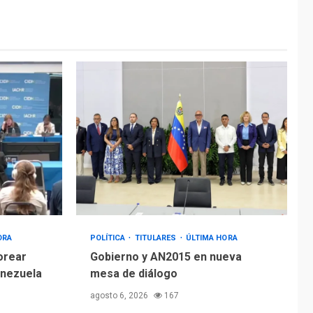
ÚLTIMA HORA
Hiroshima 81 años de
la debacle atómica.
Japón debate
5
principios no
nucleares
ORA
POLÍTICA
TITULARES
ÚLTIMA HORA
orear
Gobierno y AN2015 en nueva
enezuela
mesa de diálogo
agosto 6, 2026
167