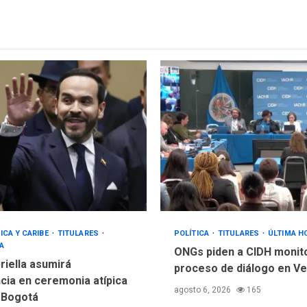
ICA Y CARIBE
TITULARES
POLÍTICA
TITULARES
ÚLTIMA H
A
ONGs piden a CIDH monit
riella asumirá
proceso de diálogo en V
cia en ceremonia atípica
agosto 6, 2026
165
 Bogotá