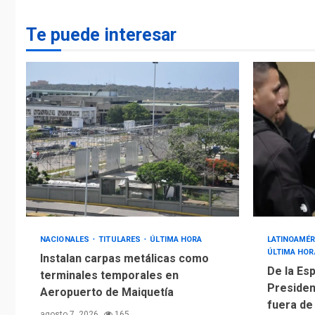
Te puede interesar
NACIONALES
TITULARES
ÚLTIMA HORA
LATINOAMÉR
ÚLTIMA HOR
Instalan carpas metálicas como
De la Esp
terminales temporales en
Presiden
Aeropuerto de Maiquetía
fuera de
agosto 7, 2026
165