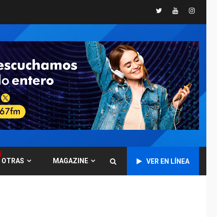
Twitter
Youtube
Instagr
GUERRA EN EL MUNDO
TITULARES
ÚLTIMA HORA
Ucrania y Rusia
intensifican
ofensivas de largo
7
alcance
NACIONALES
TITULARES
ÚLTIMA HORA
Instalan carpas
metálicas como
terminales
temporales en
1
Aeropuerto de
Maiquetía
OTRAS
MAGAZINE
VER EN LÍNEA
LATINOAMÉRICA Y CARIBE
TITULARES
ÚLTIMA HORA
De la Espriella
asumirá Presidencia
en ceremonia atípica
2