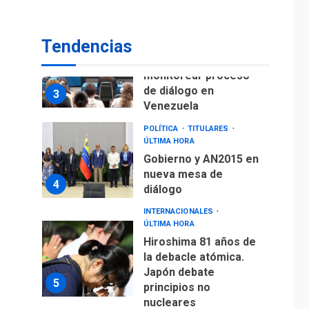
fuera de Bogotá
POLÍTICA
TITULARES
Tendencias
ÚLTIMA HORA
ONGs piden a CIDH
monitorear proceso
de diálogo en
3
Venezuela
POLÍTICA
TITULARES
ÚLTIMA HORA
Gobierno y AN2015 en
nueva mesa de
4
diálogo
INTERNACIONALES
ÚLTIMA HORA
Hiroshima 81 años de
la debacle atómica.
Japón debate
5
principios no
nucleares