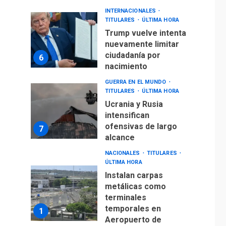
INTERNACIONALES
TITULARES
ÚLTIMA HORA
Trump vuelve intenta
nuevamente limitar
ciudadanía por
6
nacimiento
GUERRA EN EL MUNDO
TITULARES
ÚLTIMA HORA
Ucrania y Rusia
intensifican
ofensivas de largo
7
alcance
NACIONALES
TITULARES
ÚLTIMA HORA
Instalan carpas
metálicas como
terminales
temporales en
1
Aeropuerto de