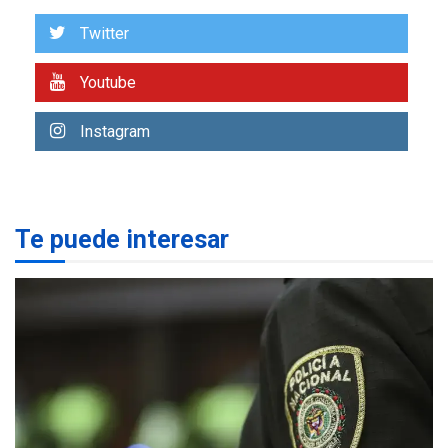
en Nueva Esparta consolida
avances en territorio
Twitter
7
insular
Youtube
LATINOAMÉRICA Y CARIBE
TITULARES
ÚLTIMA HORA
Atentado con drones
Instagram
explosivos deja un policía
1
muerto
REGIONALES
ÚLTIMA HORA
Te puede interesar
Libro de Guadalupe Burelli
eleva sus velas en
Margarita
2
REGIONALES
ÚLTIMA HORA
Margarita será sede de
Programa “Cuidadores 360”
para aprender a atender
3
adultos mayores