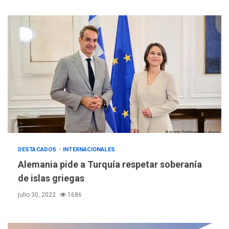
REGIONALES
ÚLTIMA HORA
DESTACADOS
INTERNACIONALES
Margarita será sede de
Alemania pide a Turquía respetar soberanía
Programa “Cuidadores 360”
de islas griegas
para aprender a atender
3
adultos mayores
julio 30, 2022
1686
REGIONALES
ÚLTIMA HORA
Mariño fortalece capacidad