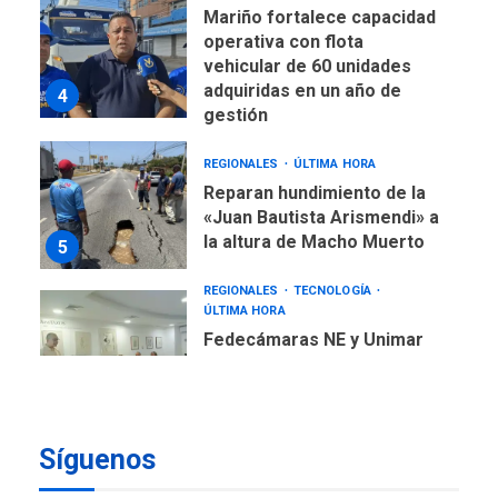
Mariño fortalece capacidad
operativa con flota
vehicular de 60 unidades
adquiridas en un año de
4
gestión
REGIONALES
ÚLTIMA HORA
Reparan hundimiento de la
«Juan Bautista Arismendi» a
la altura de Macho Muerto
5
REGIONALES
TECNOLOGÍA
ÚLTIMA HORA
Fedecámaras NE y Unimar
trabajan en diplomado para
creación y manejo de
6
estadísticas de turismo
REGIONALES
ÚLTIMA HORA
Síguenos
Plan de contingencia hídrica