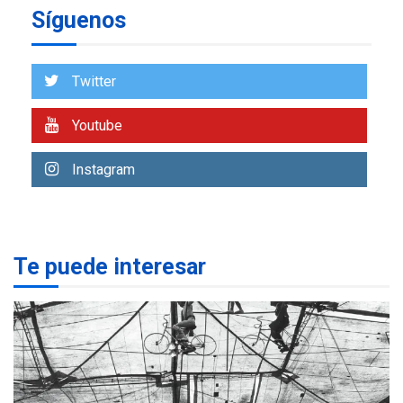
Síguenos
ECONOMÍA
TITULARES
ÚLTIMA HORA
Venezuela requiere
US$183.000 millones para
Twitter
7
alcanzar 3 millones de bdp
Youtube
REGIONALES
ÚLTIMA HORA
Libro de Guadalupe Burelli
Instagram
eleva sus velas en
Margarita
1
REGIONALES
ÚLTIMA HORA
Te puede interesar
Margarita será sede de
Programa “Cuidadores 360”
para aprender a atender
2
adultos mayores
REGIONALES
ÚLTIMA HORA
Mariño fortalece capacidad
operativa con flota