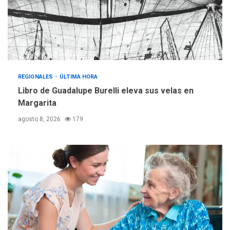
vehicular de 60 unidades
adquiridas en un año de
3
gestión
REGIONALES
ÚLTIMA HORA
Reparan hundimiento de la
«Juan Bautista Arismendi» a
REGIONALES
ÚLTIMA HORA
la altura de Macho Muerto
Libro de Guadalupe Burelli eleva sus velas en
4
Margarita
REGIONALES
TECNOLOGÍA
agosto 8, 2026
179
ÚLTIMA HORA
Fedecámaras NE y Unimar
trabajan en diplomado para
creación y manejo de
5
estadísticas de turismo