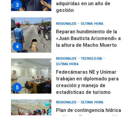
adquiridas en un año de
3
gestión
REGIONALES
ÚLTIMA HORA
Reparan hundimiento de la
«Juan Bautista Arismendi» a
la altura de Macho Muerto
4
REGIONALES
TECNOLOGÍA
ÚLTIMA HORA
Fedecámaras NE y Unimar
trabajan en diplomado para
creación y manejo de
5
estadísticas de turismo
REGIONALES
ÚLTIMA HORA
Plan de contingencia hídrica
en Nueva Esparta consolida
avances en territorio
6
insular