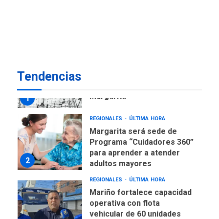
ÚLTIMA HORA
Venezuela requiere
US$183.000 millones para
7
alcanzar 3 millones de bdp
REGIONALES
ÚLTIMA HORA
Tendencias
Libro de Guadalupe Burelli
eleva sus velas en
Margarita
1
REGIONALES
ÚLTIMA HORA
Margarita será sede de
Programa “Cuidadores 360”
para aprender a atender
2
adultos mayores
REGIONALES
ÚLTIMA HORA
Mariño fortalece capacidad
operativa con flota
vehicular de 60 unidades