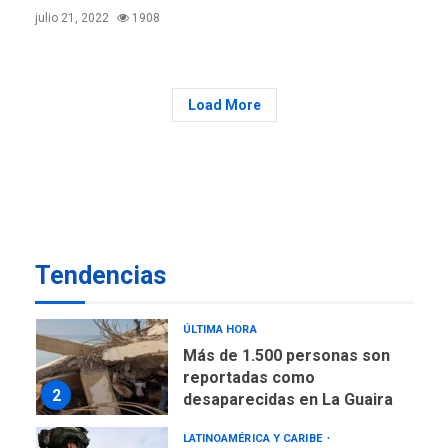
Margarita
julio 21, 2022
1908
REGIONALES
ÚLTIMA HORA
Gobernadora llevó tanques
de almacenamiento de agua
Load More
a Corazón de Mi Patria
7
NACIONALES
TITULARES
ÚLTIMA HORA
Más de 50 mil viviendas
fueron evaluadas en
estados afectados por los
1
Tendencias
terremotos
NACIONALES
TITULARES
ÚLTIMA HORA
Más de 1.500 personas son
reportadas como
2
desaparecidas en La Guaira
LATINOAMÉRICA Y CARIBE