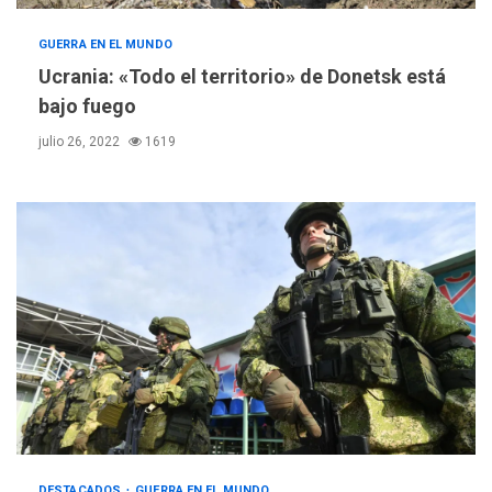
GUERRA EN EL MUNDO
Ucrania: «Todo el territorio» de Donetsk está
bajo fuego
julio 26, 2022
1619
LATINOAMÉRICA Y CARIBE
TITULARES
ÚLTIMA HORA
Seis muertos en Colombia
en combates contra grupos
DESTACADOS
GUERRA EN EL MUNDO