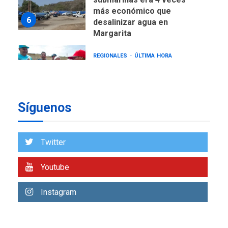
más económico que
6
desalinizar agua en
Margarita
REGIONALES
ÚLTIMA HORA
Gobernadora llevó tanques
de almacenamiento de agua
a Corazón de Mi Patria
7
Síguenos
NACIONALES
TITULARES
ÚLTIMA HORA
Más de 50 mil viviendas
Twitter
fueron evaluadas en
estados afectados por los
1
Youtube
terremotos
NACIONALES
TITULARES
Instagram
ÚLTIMA HORA
Más de 1.500 personas son
reportadas como