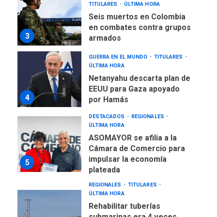
TITULARES
ÚLTIMA HORA
Seis muertos en Colombia
en combates contra grupos
3
armados
GUERRA EN EL MUNDO
TITULARES
ÚLTIMA HORA
Netanyahu descarta plan de
EEUU para Gaza apoyado
4
por Hamás
DESTACADOS
REGIONALES
ÚLTIMA HORA
ASOMAYOR se afilia a la
Cámara de Comercio para
impulsar la economía
5
plateada
REGIONALES
TITULARES
ÚLTIMA HORA
Rehabilitar tuberías
submarinas era 4 veces