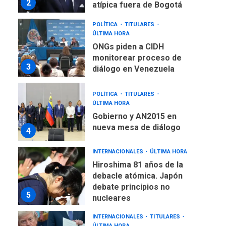
ÚLTIMA HORA
ONGs piden a CIDH
monitorear proceso de
3
diálogo en Venezuela
POLÍTICA
TITULARES
ÚLTIMA HORA
Gobierno y AN2015 en
nueva mesa de diálogo
4
INTERNACIONALES
ÚLTIMA HORA
Hiroshima 81 años de la
debacle atómica. Japón
debate principios no
5
nucleares
INTERNACIONALES
TITULARES
ÚLTIMA HORA
Trump vuelve intenta
nuevamente limitar