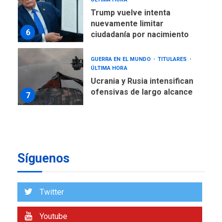
6
ciudadanía por nacimiento
GUERRA EN EL MUNDO
TITULARES
ÚLTIMA HORA
Ucrania y Rusia intensifican
ofensivas de largo alcance
7
NACIONALES
TITULARES
ÚLTIMA HORA
Instalan carpas metálicas
como terminales
temporales en Aeropuerto
1
de Maiquetía
Síguenos
LATINOAMÉRICA Y CARIBE
TITULARES
ÚLTIMA HORA
De la Espriella asumirá
Presidencia en ceremonia
Twitter
2
atípica fuera de Bogotá
Youtube
POLÍTICA
TITULARES