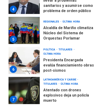
llevar a problemas
sanitarios y asumirse como
4
problema de orden público
REGIONALES
ÚLTIMA HORA
Alcaldía de Mariño climatiza
Núcleo del Sistema de
Orquestas Porlamar
5
POLÍTICA
TITULARES
ÚLTIMA HORA
Presidenta Encargada
evalúa financiamiento obras
6
post-sismos
LATINOAMÉRICA Y CARIBE
TITULARES
ÚLTIMA HORA
Atentado con drones
explosivos deja un policía
7
muerto