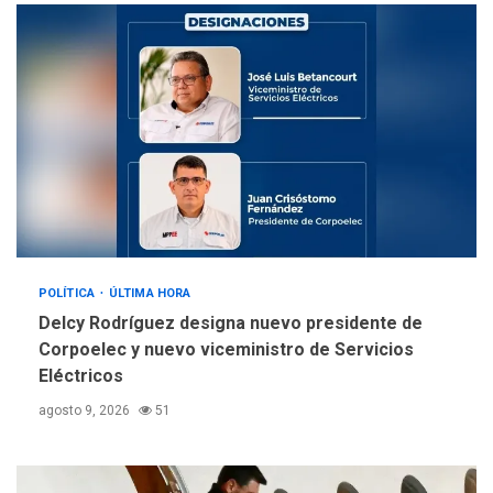
llevar a problemas
sanitarios y asumirse como
4
problema de orden público
REGIONALES
ÚLTIMA HORA
Alcaldía de Mariño climatiza
Núcleo del Sistema de
Orquestas Porlamar
5
POLÍTICA
ÚLTIMA HORA
Delcy Rodríguez designa nuevo presidente de
Corpoelec y nuevo viceministro de Servicios
Eléctricos
agosto 9, 2026
51