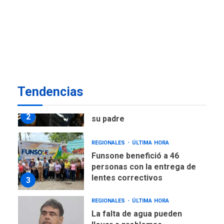
POLÍTICA
ÚLTIMA HORA
Delcy Rodríguez designa
nuevo presidente de
Corpoelec y nuevo
viceministro de Servicios
1
Eléctricos
DEPORTES
TITULARES
ÚLTIMA HORA
Tendencias
Lionel Messi llega a
Argentina para despedir a
2
su padre
REGIONALES
ÚLTIMA HORA
Funsone benefició a 46
personas con la entrega de
lentes correctivos
3
REGIONALES
ÚLTIMA HORA
La falta de agua pueden