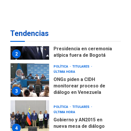
como terminales
temporales en Aeropuerto
1
de Maiquetía
LATINOAMÉRICA Y CARIBE
Tendencias
TITULARES
ÚLTIMA HORA
De la Espriella asumirá
Presidencia en ceremonia
2
atípica fuera de Bogotá
POLÍTICA
TITULARES
ÚLTIMA HORA
ONGs piden a CIDH
monitorear proceso de
3
diálogo en Venezuela
POLÍTICA
TITULARES
ÚLTIMA HORA
Gobierno y AN2015 en
nueva mesa de diálogo
4