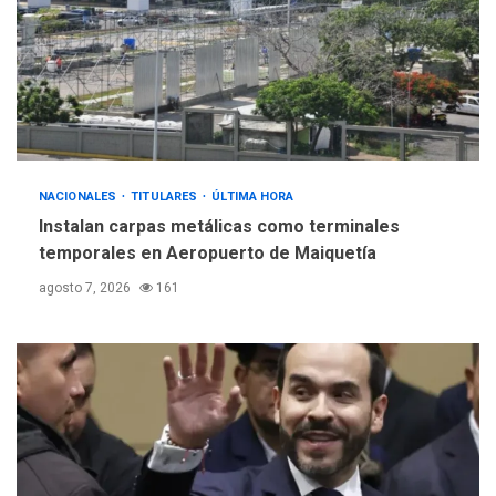
INTERNACIONALES
ÚLTIMA HORA
Hiroshima 81 años de la
debacle atómica. Japón
debate principios no
5
nucleares
NACIONALES
TITULARES
ÚLTIMA HORA
Instalan carpas metálicas como terminales
temporales en Aeropuerto de Maiquetía
agosto 7, 2026
161