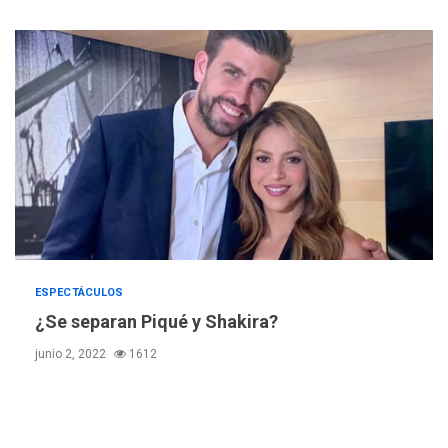
INTERNACIONALES
ÚLTIMA HORA
Hiroshima 81 años de la
debacle atómica. Japón
debate principios no
5
nucleares
INTERNACIONALES
TITULARES
ÚLTIMA HORA
Trump vuelve intenta
nuevamente limitar
6
ciudadanía por nacimiento
GUERRA EN EL MUNDO
TITULARES
ESPECTÁCULOS
ÚLTIMA HORA
¿Se separan Piqué y Shakira?
Ucrania y Rusia intensifican
junio 2, 2022
1612
ofensivas de largo alcance
7
NACIONALES
TITULARES
ÚLTIMA HORA
Instalan carpas metálicas