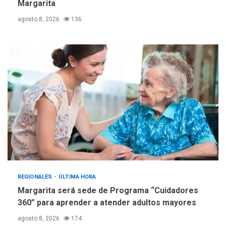
Margarita
trabajan en diplomado para
creación y manejo de
5
agosto 8, 2026
136
estadísticas de turismo
REGIONALES
ÚLTIMA HORA
Margarita será sede de Programa “Cuidadores
360” para aprender a atender adultos mayores
agosto 8, 2026
174