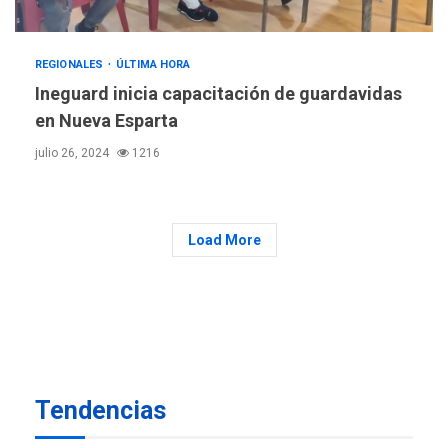
estadísticas de turismo
REGIONALES
ÚLTIMA HORA
Plan de contingencia hídrica
REGIONALES
ÚLTIMA HORA
en Nueva Esparta consolida
Ineguard inicia capacitación de guardavidas
avances en territorio
en Nueva Esparta
6
insular
julio 26, 2024
1216
ECONOMÍA
TITULARES
ÚLTIMA HORA
Venezuela requiere
US$183.000 millones para
Load More
7
alcanzar 3 millones de bdp
REGIONALES
ÚLTIMA HORA
Libro de Guadalupe Burelli
eleva sus velas en
Margarita
1
Tendencias
REGIONALES
ÚLTIMA HORA
Margarita será sede de