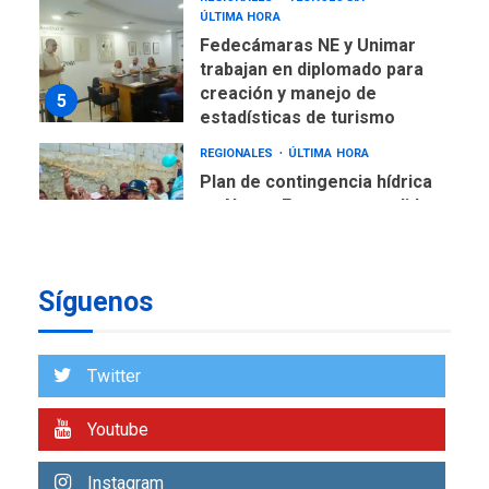
creación y manejo de
5
estadísticas de turismo
REGIONALES
ÚLTIMA HORA
Plan de contingencia hídrica
en Nueva Esparta consolida
avances en territorio
6
insular
ECONOMÍA
TITULARES
ÚLTIMA HORA
Venezuela requiere
US$183.000 millones para
Síguenos
7
alcanzar 3 millones de bdp
REGIONALES
ÚLTIMA HORA
Twitter
Libro de Guadalupe Burelli
eleva sus velas en
Youtube
Margarita
1
Instagram
REGIONALES
ÚLTIMA HORA