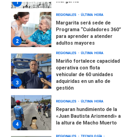
Programa “Cuidadores 360”
para aprender a atender
2
adultos mayores
REGIONALES
ÚLTIMA HORA
Mariño fortalece capacidad
operativa con flota
vehicular de 60 unidades
adquiridas en un año de
3
gestión
REGIONALES
ÚLTIMA HORA
Reparan hundimiento de la
«Juan Bautista Arismendi» a
la altura de Macho Muerto
4
REGIONALES
TECNOLOGÍA
ÚLTIMA HORA
Fedecámaras NE y Unimar
trabajan en diplomado para