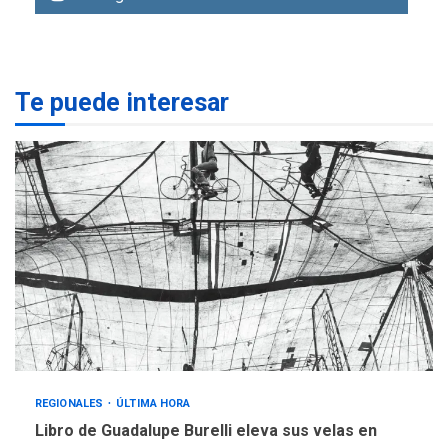
Margarita será sede de
Programa “Cuidadores 360”
para aprender a atender
2
adultos mayores
Te puede interesar
REGIONALES
ÚLTIMA HORA
Mariño fortalece capacidad
operativa con flota
vehicular de 60 unidades
adquiridas en un año de
3
gestión
REGIONALES
ÚLTIMA HORA
Reparan hundimiento de la
«Juan Bautista Arismendi» a
la altura de Macho Muerto
4
REGIONALES
TECNOLOGÍA
REGIONALES
ÚLTIMA HORA
ÚLTIMA HORA
Libro de Guadalupe Burelli eleva sus velas en
Fedecámaras NE y Unimar