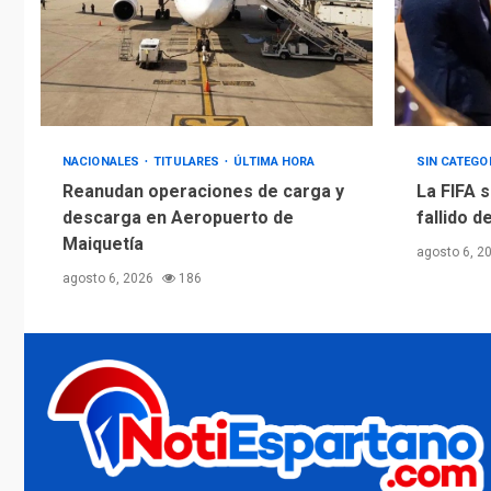
NACIONALES
TITULARES
ÚLTIMA HORA
SIN CATEGO
Reanudan operaciones de carga y
La FIFA s
descarga en Aeropuerto de
fallido d
Maiquetía
agosto 6, 2
agosto 6, 2026
186