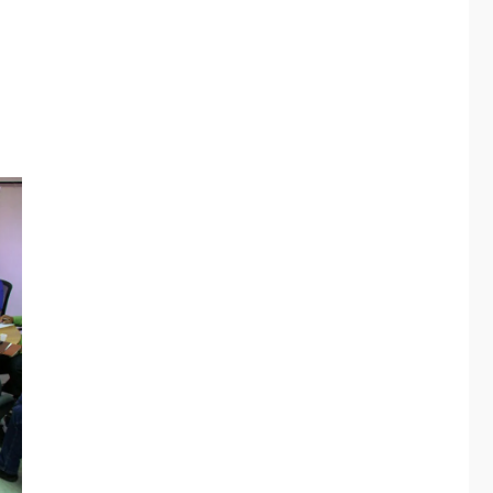
Hutíes de Yemen
dicen que atacaron
dos petroleros
3
sauditas
REGIONALES
ÚLTIMA HORA
Instituciones
estadales se suman
al Plan Agosto de
Escuelas Abiertas
4
2026
REGIONALES
TITULARES
ÚLTIMA HORA
Concejo Municipal de
Mariño respalda a
Cámara de Comercio
5
para reforma de Ley
de Puerto Libre