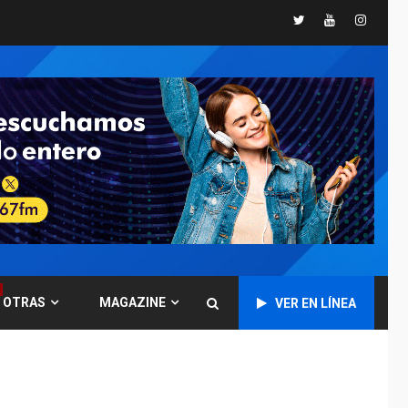
Twitter
Youtube
Instagr
POLÍTICA
TITULARES
ÚLTIMA HORA
CNP plantea incluir
Libertad de Expresión
en agenda de
6
negociación con
comisión de AN 2015
DESTACADOS
NACIONALES
ÚLTIMA HORA
Gobierno nacional y
regional nos
respaldaron desde el
primer momento tras
7
terremotos del 24J
OTRAS
MAGAZINE
VER EN LÍNEA
asegura Gustavo
Duque
NACIONALES
TITULARES
ÚLTIMA HORA
Reanudan