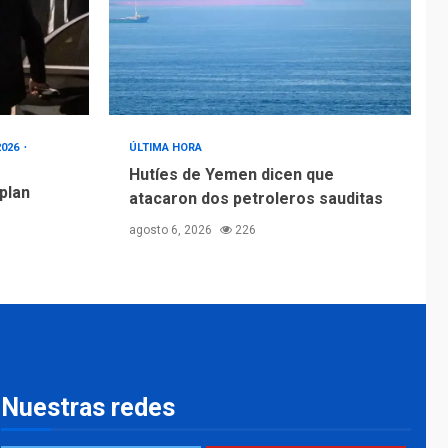
2026
ÚLTIMA HORA
Hutíes de Yemen dicen que
 plan
atacaron dos petroleros sauditas
agosto 6, 2026
226
Nuestras redes