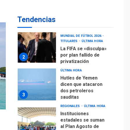
operaciones de carga
y descarga en
1
Aeropuerto de
Tendencias
Maiquetía
DEPORTES
MUNDIAL DE FÚTBOL 2026
TITULARES
ÚLTIMA HORA
La FIFA se «disculpa»
por plan fallido de
2
privatización
ÚLTIMA HORA
Hutíes de Yemen
dicen que atacaron
dos petroleros
3
sauditas
REGIONALES
ÚLTIMA HORA
Instituciones
estadales se suman
al Plan Agosto de