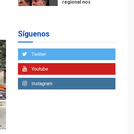
regional nos
respaldaron desde el
primer momento tras
7
terremotos del 24J
asegura Gustavo
Síguenos
Duque
NACIONALES
TITULARES
ÚLTIMA HORA
Twitter
Reanudan
operaciones de carga
Youtube
y descarga en
1
Aeropuerto de
Instagram
Maiquetía
DEPORTES
MUNDIAL DE FÚTBOL 2026
TITULARES
ÚLTIMA HORA
La FIFA se «disculpa»
por plan fallido de
2
privatización
ÚLTIMA HORA