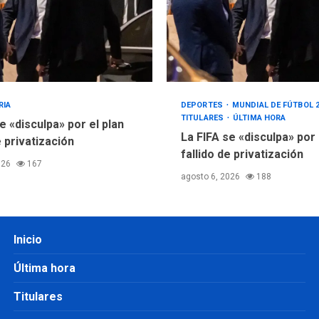
RIA
DEPORTES
MUNDIAL DE FÚTBOL 
TITULARES
ÚLTIMA HORA
e «disculpa» por el plan
La FIFA se «disculpa» por
e privatización
fallido de privatización
026
167
agosto 6, 2026
188
Inicio
Última hora
Titulares