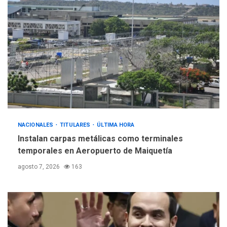
ÚLTIMA HORA
Gobierno y AN2015 en
nueva mesa de diálogo
4
INTERNACIONALES
ÚLTIMA HORA
Hiroshima 81 años de la
debacle atómica. Japón
debate principios no
5
nucleares
NACIONALES
TITULARES
ÚLTIMA HORA
Instalan carpas metálicas como terminales
temporales en Aeropuerto de Maiquetía
agosto 7, 2026
163