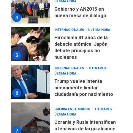
ÚLTIMA HORA
Gobierno y AN2015 en
nueva mesa de diálogo
4
INTERNACIONALES
ÚLTIMA HORA
Hiroshima 81 años de la
debacle atómica. Japón
debate principios no
5
nucleares
INTERNACIONALES
TITULARES
ÚLTIMA HORA
Trump vuelve intenta
nuevamente limitar
6
ciudadanía por nacimiento
GUERRA EN EL MUNDO
TITULARES
ÚLTIMA HORA
Ucrania y Rusia intensifican
ofensivas de largo alcance
7