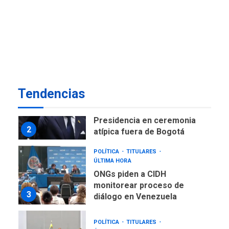
NACIONALES
TITULARES
ÚLTIMA HORA
Instalan carpas metálicas
como terminales
temporales en Aeropuerto
1
de Maiquetía
LATINOAMÉRICA Y CARIBE
Tendencias
TITULARES
ÚLTIMA HORA
De la Espriella asumirá
Presidencia en ceremonia
2
atípica fuera de Bogotá
POLÍTICA
TITULARES
ÚLTIMA HORA
ONGs piden a CIDH
monitorear proceso de
3
diálogo en Venezuela
POLÍTICA
TITULARES