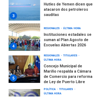
Hutíes de Yemen dicen que
atacaron dos petroleros
sauditas
3
REGIONALES
ÚLTIMA HORA
Instituciones estadales se
suman al Plan Agosto de
Escuelas Abiertas 2026
4
REGIONALES
TITULARES
ÚLTIMA HORA
Concejo Municipal de
Mariño respalda a Cámara
de Comercio para reforma
5
de Ley de Puerto Libre
POLÍTICA
TITULARES
ÚLTIMA HORA
CNP plantea incluir Libertad
de Expresión en agenda de