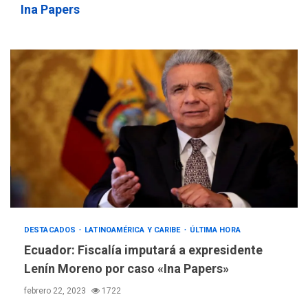
sauditas
3
Ina Papers
REGIONALES
ÚLTIMA HORA
Instituciones estadales se
suman al Plan Agosto de
Escuelas Abiertas 2026
4
REGIONALES
TITULARES
ÚLTIMA HORA
Concejo Municipal de
Mariño respalda a Cámara
de Comercio para reforma
5
de Ley de Puerto Libre
POLÍTICA
TITULARES
DESTACADOS
LATINOAMÉRICA Y CARIBE
ÚLTIMA HORA
ÚLTIMA HORA
CNP plantea incluir Libertad
Ecuador: Fiscalía imputará a expresidente
de Expresión en agenda de
Lenín Moreno por caso «Ina Papers»
negociación con comisión
6
febrero 22, 2023
1722
de AN 2015