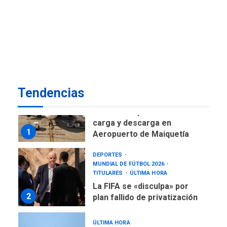
DESTACADOS
NACIONALES
ÚLTIMA HORA
Gobierno nacional y
regional nos respaldaron
desde el primer momento
7
tras terremotos del 24J
asegura Gustavo Duque
Tendencias
NACIONALES
TITULARES
ÚLTIMA HORA
Reanudan operaciones de
carga y descarga en
1
Aeropuerto de Maiquetía
DEPORTES
MUNDIAL DE FÚTBOL 2026
TITULARES
ÚLTIMA HORA
La FIFA se «disculpa» por
2
plan fallido de privatización
ÚLTIMA HORA