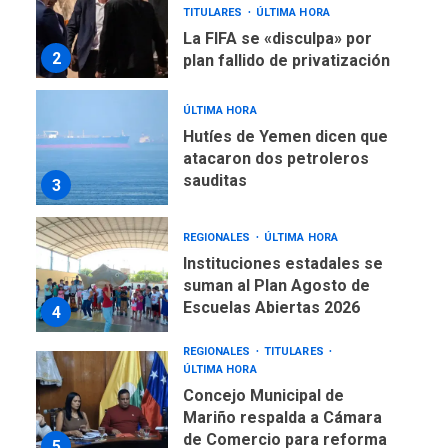
La FIFA se «disculpa» por
2
plan fallido de privatización
ÚLTIMA HORA
Hutíes de Yemen dicen que
atacaron dos petroleros
sauditas
3
REGIONALES
ÚLTIMA HORA
Instituciones estadales se
suman al Plan Agosto de
Escuelas Abiertas 2026
4
REGIONALES
TITULARES
ÚLTIMA HORA
Concejo Municipal de
Mariño respalda a Cámara
de Comercio para reforma
5
de Ley de Puerto Libre