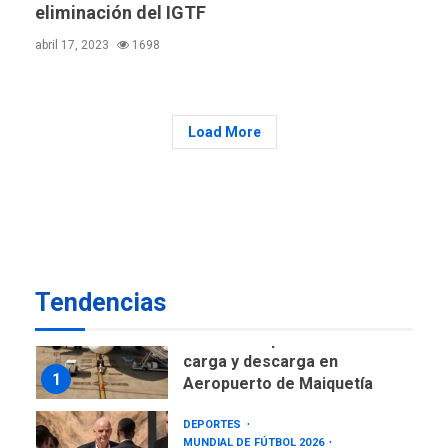
CNP plantea incluir Libertad
eliminación del IGTF
de Expresión en agenda de
negociación con comisión
abril 17, 2023
1698
6
de AN 2015
DESTACADOS
NACIONALES
ÚLTIMA HORA
Load More
Gobierno nacional y
regional nos respaldaron
desde el primer momento
7
tras terremotos del 24J
asegura Gustavo Duque
NACIONALES
TITULARES
ÚLTIMA HORA
Tendencias
Reanudan operaciones de
carga y descarga en
1
Aeropuerto de Maiquetía
DEPORTES
MUNDIAL DE FÚTBOL 2026
TITULARES
ÚLTIMA HORA