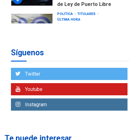
POLÍTICA
TITULARES
ÚLTIMA HORA
CNP plantea incluir Libertad
de Expresión en agenda de
negociación con comisión
6
de AN 2015
DESTACADOS
NACIONALES
Síguenos
ÚLTIMA HORA
Gobierno nacional y
regional nos respaldaron
Twitter
desde el primer momento
7
tras terremotos del 24J
Youtube
asegura Gustavo Duque
NACIONALES
TITULARES
Instagram
ÚLTIMA HORA
Reanudan operaciones de
carga y descarga en
1
Aeropuerto de Maiquetía
Te puede interesar