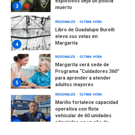
explosivos deja un policía
3
muerto
REGIONALES
ÚLTIMA HORA
Libro de Guadalupe Burelli
eleva sus velas en
Margarita
4
REGIONALES
ÚLTIMA HORA
Margarita será sede de
Programa “Cuidadores 360”
para aprender a atender
5
adultos mayores
REGIONALES
ÚLTIMA HORA
Mariño fortalece capacidad
operativa con flota
vehicular de 60 unidades
adquiridas en un año de
6
gestión