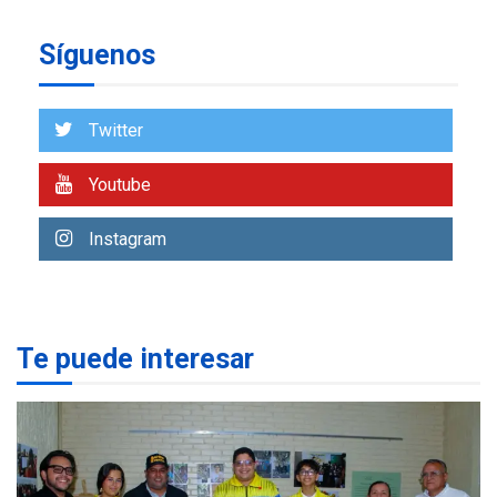
REGIONALES
ÚLTIMA HORA
Síguenos
Reparan hundimiento de la
«Juan Bautista Arismendi» a
la altura de Macho Muerto
7
Twitter
REGIONALES
ÚLTIMA HORA
Youtube
Alcaldía de Mariño climatiza
Núcleo del Sistema de
Instagram
Orquestas Porlamar
1
POLÍTICA
TITULARES
ÚLTIMA HORA
Presidenta Encargada
Te puede interesar
evalúa financiamiento obras
2
post-sismos
LATINOAMÉRICA Y CARIBE
TITULARES
ÚLTIMA HORA
Atentado con drones