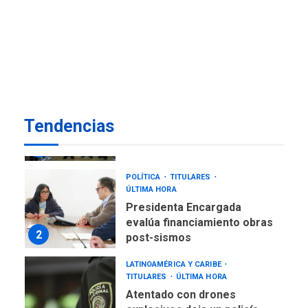
REGIONALES
ÚLTIMA HORA
Reparan hundimiento de la
«Juan Bautista Arismendi» a
la altura de Macho Muerto
7
REGIONALES
ÚLTIMA HORA
Alcaldía de Mariño climatiza
Tendencias
Núcleo del Sistema de
Orquestas Porlamar
1
POLÍTICA
TITULARES
ÚLTIMA HORA
Presidenta Encargada
evalúa financiamiento obras
2
post-sismos
LATINOAMÉRICA Y CARIBE
TITULARES
ÚLTIMA HORA
Atentado con drones