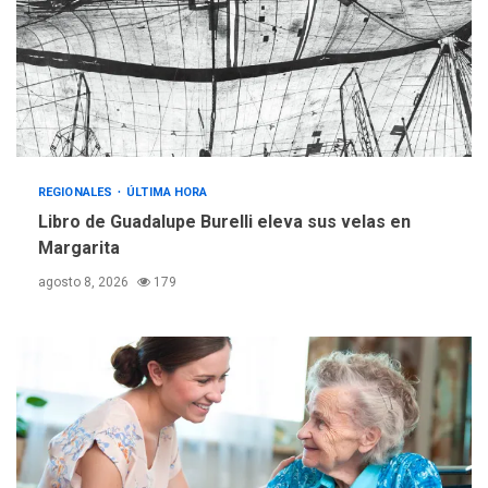
operativa con flota
vehicular de 60 unidades
adquiridas en un año de
3
gestión
REGIONALES
ÚLTIMA HORA
Reparan hundimiento de la
«Juan Bautista Arismendi» a
REGIONALES
ÚLTIMA HORA
la altura de Macho Muerto
Libro de Guadalupe Burelli eleva sus velas en
4
Margarita
REGIONALES
TECNOLOGÍA
agosto 8, 2026
179
ÚLTIMA HORA
Fedecámaras NE y Unimar
trabajan en diplomado para
creación y manejo de
5
estadísticas de turismo