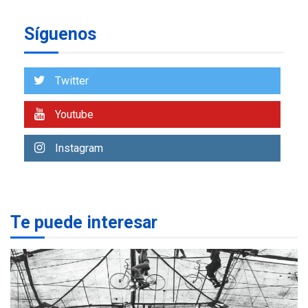
insular
Síguenos
ECONOMÍA
TITULARES
ÚLTIMA HORA
Venezuela requiere
US$183.000 millones para
Twitter
7
alcanzar 3 millones de bdp
Youtube
REGIONALES
ÚLTIMA HORA
Libro de Guadalupe Burelli
Instagram
eleva sus velas en
Margarita
1
REGIONALES
ÚLTIMA HORA
Te puede interesar
Margarita será sede de
Programa “Cuidadores 360”
para aprender a atender
2
adultos mayores
REGIONALES
ÚLTIMA HORA
Mariño fortalece capacidad