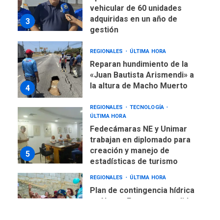
vehicular de 60 unidades
adquiridas en un año de
3
gestión
REGIONALES
ÚLTIMA HORA
Reparan hundimiento de la
«Juan Bautista Arismendi» a
la altura de Macho Muerto
4
REGIONALES
TECNOLOGÍA
ÚLTIMA HORA
Fedecámaras NE y Unimar
trabajan en diplomado para
creación y manejo de
5
estadísticas de turismo
REGIONALES
ÚLTIMA HORA
Plan de contingencia hídrica
en Nueva Esparta consolida
avances en territorio
6