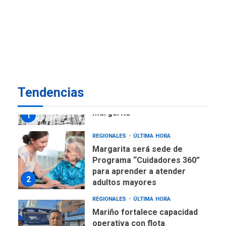
ECONOMÍA
TITULARES
ÚLTIMA HORA
Venezuela requiere
US$183.000 millones para
7
alcanzar 3 millones de bdp
REGIONALES
ÚLTIMA HORA
Tendencias
Libro de Guadalupe Burelli
eleva sus velas en
Margarita
1
REGIONALES
ÚLTIMA HORA
Margarita será sede de
Programa “Cuidadores 360”
para aprender a atender
2
adultos mayores
REGIONALES
ÚLTIMA HORA
Mariño fortalece capacidad
operativa con flota