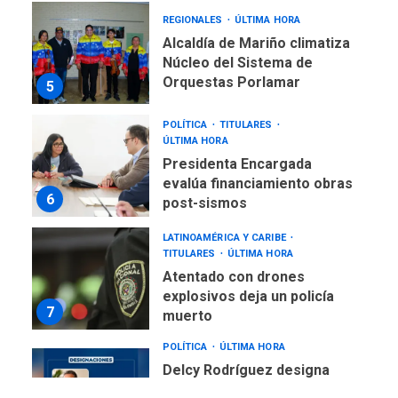
REGIONALES
ÚLTIMA HORA
Alcaldía de Mariño climatiza
Núcleo del Sistema de
Orquestas Porlamar
5
POLÍTICA
TITULARES
ÚLTIMA HORA
Presidenta Encargada
evalúa financiamiento obras
6
post-sismos
LATINOAMÉRICA Y CARIBE
TITULARES
ÚLTIMA HORA
Atentado con drones
explosivos deja un policía
7
muerto
POLÍTICA
ÚLTIMA HORA
Delcy Rodríguez designa
nuevo presidente de