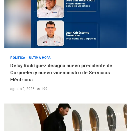
REGIONALES
ÚLTIMA HORA
Alcaldía de Mariño climatiza
Núcleo del Sistema de
Orquestas Porlamar
5
POLÍTICA
ÚLTIMA HORA
Delcy Rodríguez designa nuevo presidente de
Corpoelec y nuevo viceministro de Servicios
Eléctricos
agosto 9, 2026
199