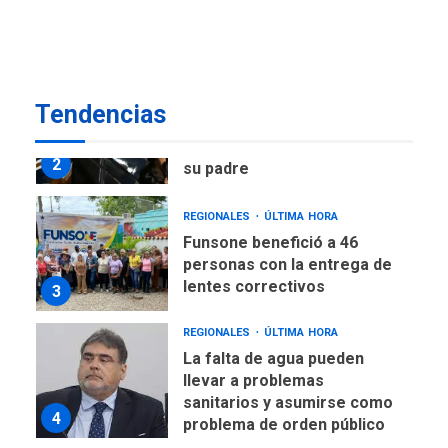
Corpoelec y nuevo
viceministro de Servicios
1
Eléctricos
DEPORTES
TITULARES
ÚLTIMA HORA
Tendencias
Lionel Messi llega a
Argentina para despedir a
2
su padre
REGIONALES
ÚLTIMA HORA
Funsone benefició a 46
personas con la entrega de
lentes correctivos
3
REGIONALES
ÚLTIMA HORA
La falta de agua pueden
llevar a problemas
sanitarios y asumirse como
4
problema de orden público