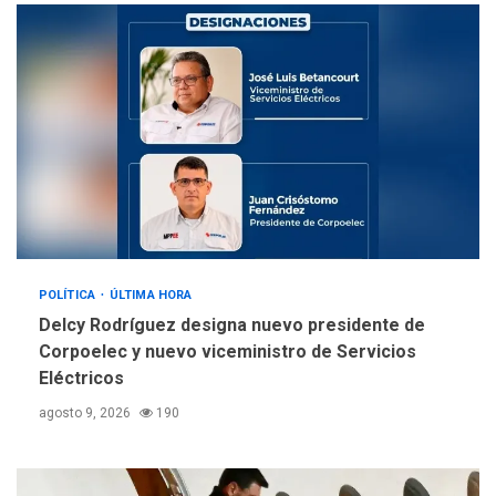
llevar a problemas
sanitarios y asumirse como
4
problema de orden público
REGIONALES
ÚLTIMA HORA
Alcaldía de Mariño climatiza
Núcleo del Sistema de
Orquestas Porlamar
5
POLÍTICA
ÚLTIMA HORA
Delcy Rodríguez designa nuevo presidente de
Corpoelec y nuevo viceministro de Servicios
Eléctricos
agosto 9, 2026
190