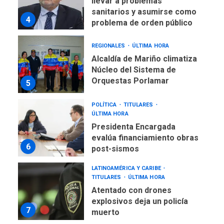
llevar a problemas
sanitarios y asumirse como
4
problema de orden público
REGIONALES
ÚLTIMA HORA
Alcaldía de Mariño climatiza
Núcleo del Sistema de
Orquestas Porlamar
5
POLÍTICA
TITULARES
ÚLTIMA HORA
Presidenta Encargada
evalúa financiamiento obras
6
post-sismos
LATINOAMÉRICA Y CARIBE
TITULARES
ÚLTIMA HORA
Atentado con drones
explosivos deja un policía
7
muerto