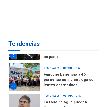
POLÍTICA
ÚLTIMA HORA
Delcy Rodríguez designa
nuevo presidente de
Corpoelec y nuevo
viceministro de Servicios
1
Eléctricos
DEPORTES
TITULARES
ÚLTIMA HORA
Tendencias
Lionel Messi llega a
Argentina para despedir a
2
su padre
REGIONALES
ÚLTIMA HORA
Funsone benefició a 46
personas con la entrega de
lentes correctivos
3
REGIONALES
ÚLTIMA HORA
La falta de agua pueden