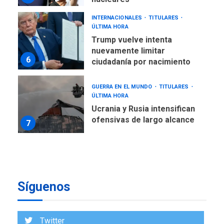
INTERNACIONALES
TITULARES
ÚLTIMA HORA
Trump vuelve intenta
nuevamente limitar
6
ciudadanía por nacimiento
GUERRA EN EL MUNDO
TITULARES
ÚLTIMA HORA
Ucrania y Rusia intensifican
ofensivas de largo alcance
7
NACIONALES
TITULARES
ÚLTIMA HORA
Instalan carpas metálicas
como terminales
temporales en Aeropuerto
1
de Maiquetía
Síguenos
LATINOAMÉRICA Y CARIBE
TITULARES
ÚLTIMA HORA
Twitter
De la Espriella asumirá