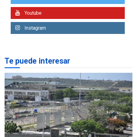
Presidencia en ceremonia
2
atípica fuera de Bogotá
Youtube
POLÍTICA
TITULARES
Instagram
ÚLTIMA HORA
ONGs piden a CIDH
monitorear proceso de
3
diálogo en Venezuela
Te puede interesar
POLÍTICA
TITULARES
ÚLTIMA HORA
Gobierno y AN2015 en
nueva mesa de diálogo
4
INTERNACIONALES
ÚLTIMA HORA
Hiroshima 81 años de la
debacle atómica. Japón
debate principios no
5
nucleares