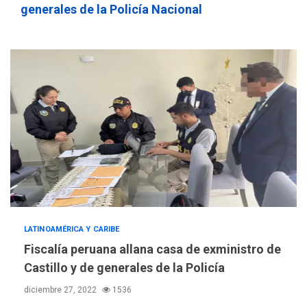
generales de la Policía Nacional
adquiridas en un año de
3
gestión
REGIONALES
ÚLTIMA HORA
Reparan hundimiento de la
«Juan Bautista Arismendi» a
la altura de Macho Muerto
4
REGIONALES
TECNOLOGÍA
ÚLTIMA HORA
Fedecámaras NE y Unimar
trabajan en diplomado para
creación y manejo de
5
estadísticas de turismo
LATINOAMÉRICA Y CARIBE
REGIONALES
ÚLTIMA HORA
Fiscalía peruana allana casa de exministro de
Plan de contingencia hídrica
en Nueva Esparta consolida
Castillo y de generales de la Policía
avances en territorio
6
diciembre 27, 2022
1536
insular