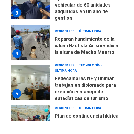
vehicular de 60 unidades
adquiridas en un año de
3
gestión
REGIONALES
ÚLTIMA HORA
Reparan hundimiento de la
«Juan Bautista Arismendi» a
la altura de Macho Muerto
4
REGIONALES
TECNOLOGÍA
ÚLTIMA HORA
Fedecámaras NE y Unimar
trabajan en diplomado para
creación y manejo de
5
estadísticas de turismo
REGIONALES
ÚLTIMA HORA
Plan de contingencia hídrica
en Nueva Esparta consolida
avances en territorio
6