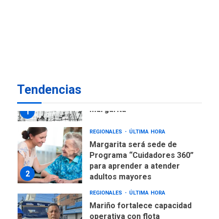
ECONOMÍA
TITULARES
ÚLTIMA HORA
Venezuela requiere
US$183.000 millones para
7
alcanzar 3 millones de bdp
REGIONALES
ÚLTIMA HORA
Tendencias
Libro de Guadalupe Burelli
eleva sus velas en
Margarita
1
REGIONALES
ÚLTIMA HORA
Margarita será sede de
Programa “Cuidadores 360”
para aprender a atender
2
adultos mayores
REGIONALES
ÚLTIMA HORA
Mariño fortalece capacidad
operativa con flota