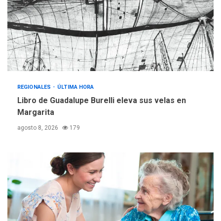
operativa con flota
vehicular de 60 unidades
adquiridas en un año de
3
gestión
REGIONALES
ÚLTIMA HORA
Reparan hundimiento de la
«Juan Bautista Arismendi» a
REGIONALES
ÚLTIMA HORA
la altura de Macho Muerto
Libro de Guadalupe Burelli eleva sus velas en
4
Margarita
REGIONALES
TECNOLOGÍA
agosto 8, 2026
179
ÚLTIMA HORA
Fedecámaras NE y Unimar
trabajan en diplomado para
creación y manejo de
5
estadísticas de turismo