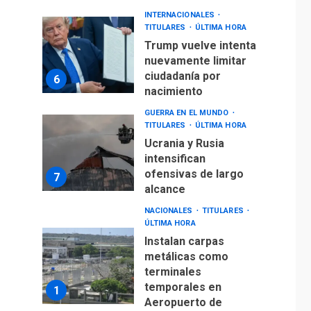
INTERNACIONALES
TITULARES
ÚLTIMA HORA
Trump vuelve intenta
nuevamente limitar
ciudadanía por
6
nacimiento
GUERRA EN EL MUNDO
TITULARES
ÚLTIMA HORA
Ucrania y Rusia
intensifican
ofensivas de largo
7
alcance
NACIONALES
TITULARES
ÚLTIMA HORA
Instalan carpas
metálicas como
terminales
temporales en
1
Aeropuerto de