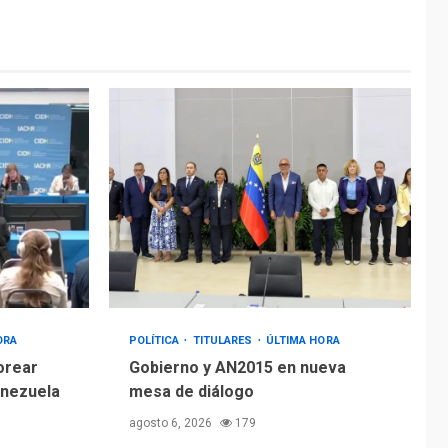
ÚLTIMA HORA
Hiroshima 81 años de
la debacle atómica.
Japón debate
5
principios no
nucleares
ORA
POLÍTICA
TITULARES
ÚLTIMA HORA
orear
Gobierno y AN2015 en nueva
enezuela
mesa de diálogo
agosto 6, 2026
179