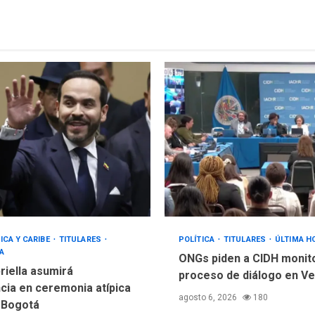
ICA Y CARIBE
TITULARES
POLÍTICA
TITULARES
ÚLTIMA H
A
ONGs piden a CIDH monit
riella asumirá
proceso de diálogo en V
cia en ceremonia atípica
agosto 6, 2026
180
 Bogotá