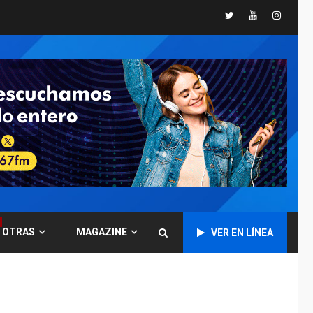
Twitter
Youtube
Instagr
GUERRA EN EL MUNDO
TITULARES
ÚLTIMA HORA
Ucrania y Rusia
intensifican
ofensivas de largo
7
alcance
NACIONALES
TITULARES
ÚLTIMA HORA
Instalan carpas
metálicas como
terminales
temporales en
1
Aeropuerto de
Maiquetía
OTRAS
MAGAZINE
VER EN LÍNEA
LATINOAMÉRICA Y CARIBE
TITULARES
ÚLTIMA HORA
De la Espriella
asumirá Presidencia
en ceremonia atípica
2