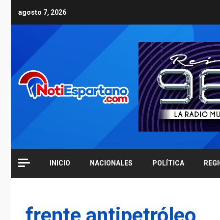
Skip
agosto 7, 2026
to
content
INICIO
NACIONALES
POLÍTICA
REG
frente antipetróleo