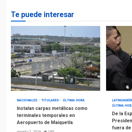
Te puede interesar
NACIONALES
TITULARES
ÚLTIMA HORA
LATINOAMÉR
ÚLTIMA HOR
Instalan carpas metálicas como
De la Esp
terminales temporales en
Presiden
Aeropuerto de Maiquetía
fuera de
agosto 7, 2026
185