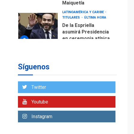
Maiquetía
LATINOAMÉRICA Y CARIBE
TITULARES
ÚLTIMA HORA
De la Espriella
asumirá Presidencia
en ceremonia atípica
2
fuera de Bogotá
POLÍTICA
TITULARES
ÚLTIMA HORA
Síguenos
ONGs piden a CIDH
monitorear proceso
de diálogo en
3
Twitter
Venezuela
POLÍTICA
TITULARES
Youtube
ÚLTIMA HORA
Gobierno y AN2015 en
Instagram
nueva mesa de
4
diálogo
INTERNACIONALES