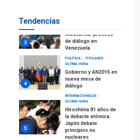
fuera de Bogotá
POLÍTICA
TITULARES
Tendencias
ÚLTIMA HORA
ONGs piden a CIDH
monitorear proceso
de diálogo en
3
Venezuela
POLÍTICA
TITULARES
ÚLTIMA HORA
Gobierno y AN2015 en
nueva mesa de
4
diálogo
INTERNACIONALES
ÚLTIMA HORA
Hiroshima 81 años de
la debacle atómica.
Japón debate
5
principios no
nucleares