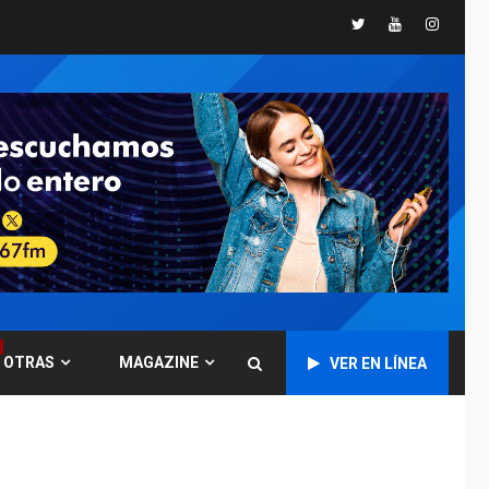
Twitter
Youtube
Instagr
GUERRA EN EL MUNDO
TITULARES
ÚLTIMA HORA
Ucrania y Rusia
intensifican
ofensivas de largo
7
alcance
NACIONALES
TITULARES
ÚLTIMA HORA
Instalan carpas
metálicas como
terminales
temporales en
1
Aeropuerto de
Maiquetía
OTRAS
MAGAZINE
VER EN LÍNEA
LATINOAMÉRICA Y CARIBE
TITULARES
ÚLTIMA HORA
De la Espriella
asumirá Presidencia
en ceremonia atípica
2