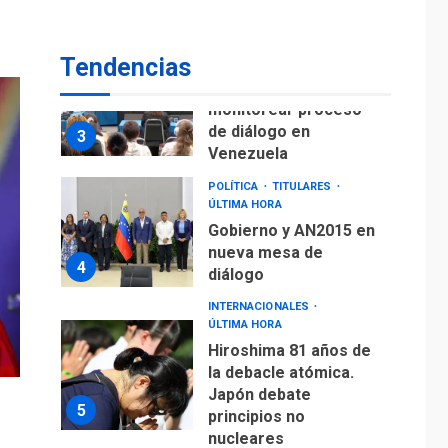
fuera de Bogotá
POLÍTICA
TITULARES
Tendencias
ÚLTIMA HORA
ONGs piden a CIDH
monitorear proceso
de diálogo en
3
Venezuela
POLÍTICA
TITULARES
ÚLTIMA HORA
Gobierno y AN2015 en
nueva mesa de
4
diálogo
INTERNACIONALES
ÚLTIMA HORA
Hiroshima 81 años de
la debacle atómica.
Japón debate
5
principios no
nucleares