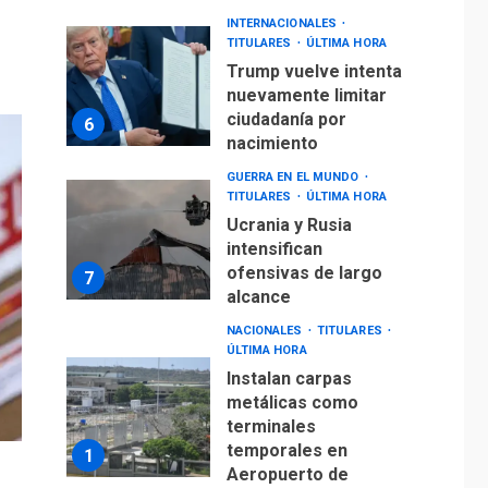
INTERNACIONALES
TITULARES
ÚLTIMA HORA
Trump vuelve intenta
nuevamente limitar
ciudadanía por
6
nacimiento
GUERRA EN EL MUNDO
TITULARES
ÚLTIMA HORA
Ucrania y Rusia
intensifican
ofensivas de largo
7
alcance
NACIONALES
TITULARES
ÚLTIMA HORA
Instalan carpas
metálicas como
terminales
temporales en
1
Aeropuerto de