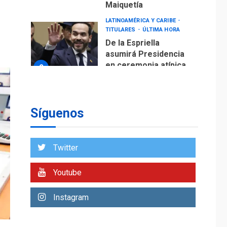
Maiquetía
LATINOAMÉRICA Y CARIBE
TITULARES
ÚLTIMA HORA
De la Espriella
asumirá Presidencia
en ceremonia atípica
2
fuera de Bogotá
POLÍTICA
TITULARES
ÚLTIMA HORA
Síguenos
ONGs piden a CIDH
monitorear proceso
de diálogo en
3
Twitter
Venezuela
POLÍTICA
TITULARES
Youtube
ÚLTIMA HORA
Gobierno y AN2015 en
Instagram
nueva mesa de
4
diálogo
INTERNACIONALES