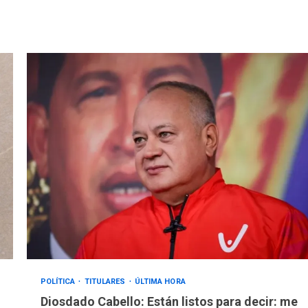
POLÍTICA
TITULARES
ÚLTIMA HORA
Diosdado Cabello: Están listos para decir: me