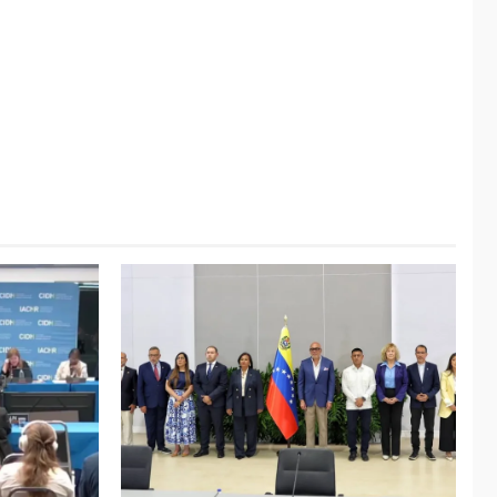
ÚLTIMA HORA
Hiroshima 81 años de
la debacle atómica.
Japón debate
5
principios no
nucleares