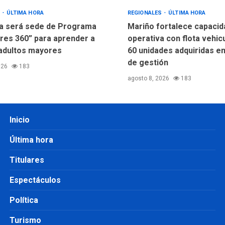
S
ÚLTIMA HORA
REGIONALES
ÚLTIMA HORA
a será sede de Programa
Mariño fortalece capacid
res 360” para aprender a
operativa con flota vehic
adultos mayores
60 unidades adquiridas e
de gestión
026
183
agosto 8, 2026
183
Inicio
Última hora
Titulares
Espectáculos
Política
Turismo