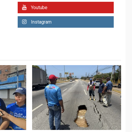
REGIONALES
ÚLTIMA HORA
Youtube
Plan de contingencia
hídrica en Nueva
Instagram
Esparta consolida
avances en territorio
6
insular
ECONOMÍA
TITULARES
ÚLTIMA HORA
Venezuela requiere
US$183.000 millones
para alcanzar 3
7
millones de bdp
REGIONALES
ÚLTIMA HORA
Libro de Guadalupe
Burelli eleva sus
velas en Margarita
1
REGIONALES
ÚLTIMA HORA