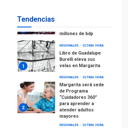
ECONOMÍA
TITULARES
ÚLTIMA HORA
Venezuela requiere
Tendencias
US$183.000 millones
para alcanzar 3
7
millones de bdp
REGIONALES
ÚLTIMA HORA
Libro de Guadalupe
Burelli eleva sus
velas en Margarita
1
REGIONALES
ÚLTIMA HORA
Margarita será sede
de Programa
“Cuidadores 360”
para aprender a
2
atender adultos
mayores
REGIONALES
ÚLTIMA HORA