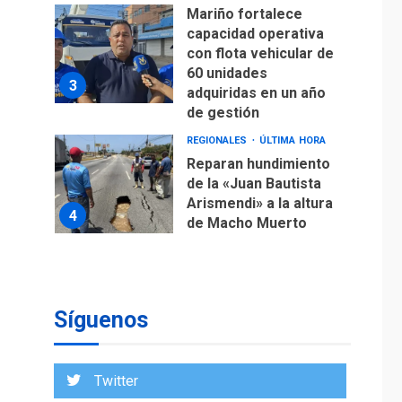
Mariño fortalece
capacidad operativa
con flota vehicular de
60 unidades
3
adquiridas en un año
de gestión
REGIONALES
ÚLTIMA HORA
Reparan hundimiento
de la «Juan Bautista
Arismendi» a la altura
4
de Macho Muerto
REGIONALES
TECNOLOGÍA
ÚLTIMA HORA
Fedecámaras NE y
Unimar trabajan en
Síguenos
diplomado para
creación y manejo de
5
estadísticas de
Twitter
turismo