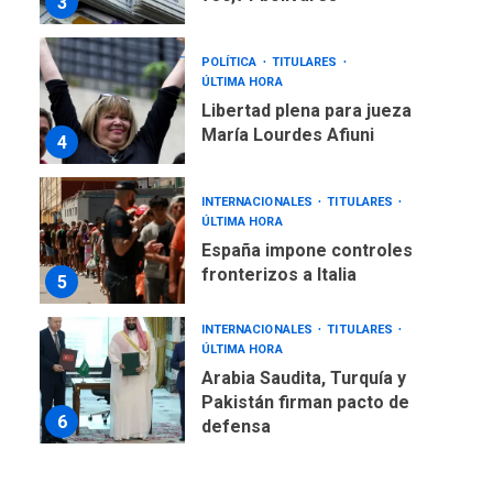
3
POLÍTICA
TITULARES
ÚLTIMA HORA
Libertad plena para jueza
María Lourdes Afiuni
4
INTERNACIONALES
TITULARES
ÚLTIMA HORA
España impone controles
fronterizos a Italia
5
INTERNACIONALES
TITULARES
ÚLTIMA HORA
Arabia Saudita, Turquía y
Pakistán firman pacto de
6
defensa
LATINOAMÉRICA Y CARIBE
TITULARES
ÚLTIMA HORA