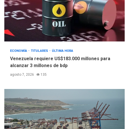
POLÍTICA
TITULARES
ÚLTIMA HORA
Libertad plena para jueza
María Lourdes Afiuni
4
ECONOMÍA
TITULARES
ÚLTIMA HORA
INTERNACIONALES
TITULARES
ÚLTIMA HORA
Venezuela requiere US$183.000 millones para
España impone controles
alcanzar 3 millones de bdp
fronterizos a Italia
5
agosto 7, 2026
135