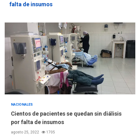
756,71 bolívares
3
falta de insumos
POLÍTICA
TITULARES
ÚLTIMA HORA
Libertad plena para jueza
María Lourdes Afiuni
4
INTERNACIONALES
TITULARES
ÚLTIMA HORA
España impone controles
fronterizos a Italia
5
INTERNACIONALES
TITULARES
ÚLTIMA HORA
NACIONALES
Arabia Saudita, Turquía y
Cientos de pacientes se quedan sin diálisis
Pakistán firman pacto de
por falta de insumos
6
defensa
agosto 25, 2022
1705
LATINOAMÉRICA Y CARIBE