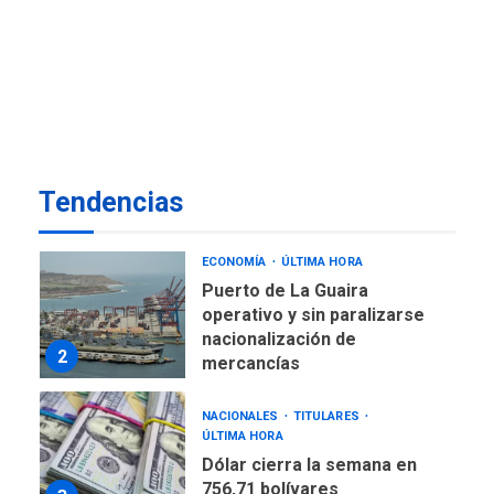
TITULARES
ÚLTIMA HORA
De la Espriella jura como
nuevo presidente de
7
Colombia
ECONOMÍA
TITULARES
ÚLTIMA HORA
Venezuela requiere
Tendencias
US$183.000 millones para
1
alcanzar 3 millones de bdp
ECONOMÍA
ÚLTIMA HORA
Puerto de La Guaira
operativo y sin paralizarse
nacionalización de
2
mercancías
NACIONALES
TITULARES
ÚLTIMA HORA
Dólar cierra la semana en
756,71 bolívares