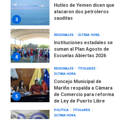
Hutíes de Yemen dicen que
atacaron dos petroleros
sauditas
3
REGIONALES
ÚLTIMA HORA
Instituciones estadales se
suman al Plan Agosto de
Escuelas Abiertas 2026
4
REGIONALES
TITULARES
ÚLTIMA HORA
Concejo Municipal de
Mariño respalda a Cámara
de Comercio para reforma
5
de Ley de Puerto Libre
POLÍTICA
TITULARES
ÚLTIMA HORA
CNP plantea incluir Libertad
de Expresión en agenda de