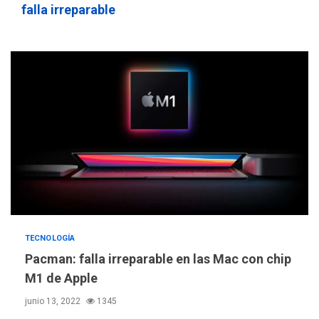
sauditas
3
falla irreparable
REGIONALES
ÚLTIMA HORA
Instituciones estadales se
suman al Plan Agosto de
Escuelas Abiertas 2026
4
REGIONALES
TITULARES
ÚLTIMA HORA
Concejo Municipal de
Mariño respalda a Cámara
de Comercio para reforma
5
de Ley de Puerto Libre
POLÍTICA
TITULARES
TECNOLOGÍA
ÚLTIMA HORA
CNP plantea incluir Libertad
Pacman: falla irreparable en las Mac con chip
de Expresión en agenda de
M1 de Apple
negociación con comisión
6
junio 13, 2022
1345
de AN 2015