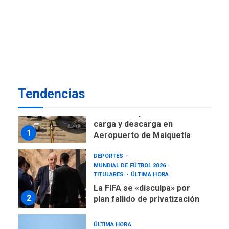
DESTACADOS
NACIONALES
ÚLTIMA HORA
Gobierno nacional y
regional nos respaldaron
desde el primer momento
7
tras terremotos del 24J
asegura Gustavo Duque
Tendencias
NACIONALES
TITULARES
ÚLTIMA HORA
Reanudan operaciones de
carga y descarga en
1
Aeropuerto de Maiquetía
DEPORTES
MUNDIAL DE FÚTBOL 2026
TITULARES
ÚLTIMA HORA
La FIFA se «disculpa» por
2
plan fallido de privatización
ÚLTIMA HORA