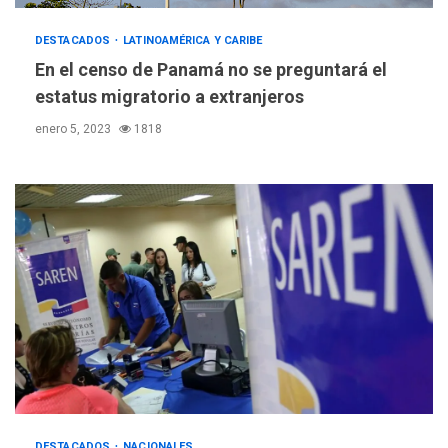
DESTACADOS
LATINOAMÉRICA Y CARIBE
En el censo de Panamá no se preguntará el
estatus migratorio a extranjeros
enero 5, 2023
1818
REGIONALES
ÚLTIMA HORA
Mariño fortalece capacidad
operativa con flota
vehicular de 60 unidades
DESTACADOS
NACIONALES