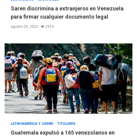
adquiridas en un año de
3
gestión
Saren discrimina a extranjeros en Venezuela
para firmar cualquier documento legal
REGIONALES
ÚLTIMA HORA
agosto 29, 2022
2315
Reparan hundimiento de la
«Juan Bautista Arismendi» a
la altura de Macho Muerto
4
REGIONALES
TECNOLOGÍA
ÚLTIMA HORA
Fedecámaras NE y Unimar
trabajan en diplomado para
creación y manejo de
5
estadísticas de turismo
REGIONALES
ÚLTIMA HORA
Plan de contingencia hídrica
en Nueva Esparta consolida
avances en territorio
LATINOAMÉRICA Y CARIBE
TITULARES
6
insular
Guatemala expulsó a 165 venezolanos en