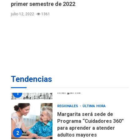
ECONOMÍA
TITULARES
primer semestre de 2022
ÚLTIMA HORA
julio 12, 2022
1361
Venezuela requiere
US$183.000 millones para
7
alcanzar 3 millones de bdp
REGIONALES
ÚLTIMA HORA
Libro de Guadalupe Burelli
eleva sus velas en
Margarita
1
Tendencias
REGIONALES
ÚLTIMA HORA
Margarita será sede de
Programa “Cuidadores 360”
para aprender a atender
2
adultos mayores
REGIONALES
ÚLTIMA HORA
Mariño fortalece capacidad
operativa con flota