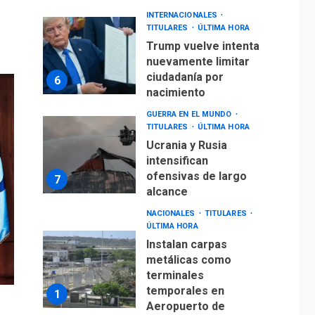
INTERNACIONALES
TITULARES
ÚLTIMA HORA
Trump vuelve intenta
nuevamente limitar
ciudadanía por
6
nacimiento
GUERRA EN EL MUNDO
TITULARES
ÚLTIMA HORA
Ucrania y Rusia
intensifican
ofensivas de largo
7
alcance
NACIONALES
TITULARES
ÚLTIMA HORA
Instalan carpas
metálicas como
terminales
temporales en
1
Aeropuerto de