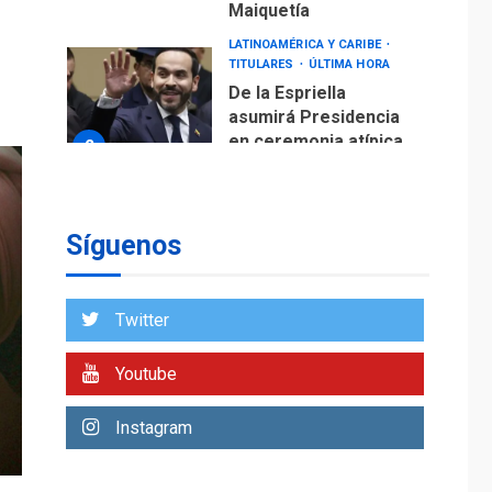
Maiquetía
LATINOAMÉRICA Y CARIBE
TITULARES
ÚLTIMA HORA
De la Espriella
asumirá Presidencia
en ceremonia atípica
2
fuera de Bogotá
POLÍTICA
TITULARES
ÚLTIMA HORA
Síguenos
ONGs piden a CIDH
monitorear proceso
de diálogo en
3
Twitter
Venezuela
POLÍTICA
TITULARES
Youtube
ÚLTIMA HORA
Gobierno y AN2015 en
Instagram
nueva mesa de
4
diálogo
INTERNACIONALES