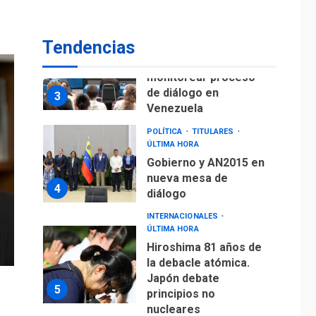
fuera de Bogotá
POLÍTICA
TITULARES
Tendencias
ÚLTIMA HORA
ONGs piden a CIDH
monitorear proceso
de diálogo en
3
Venezuela
POLÍTICA
TITULARES
ÚLTIMA HORA
Gobierno y AN2015 en
nueva mesa de
4
diálogo
INTERNACIONALES
ÚLTIMA HORA
Hiroshima 81 años de
la debacle atómica.
Japón debate
5
principios no
nucleares