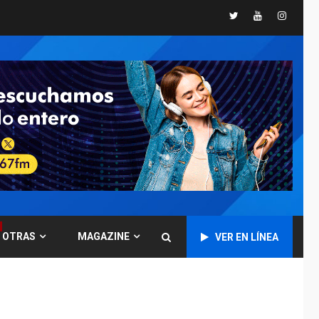
Twitter
Youtube
Instagr
GUERRA EN EL MUNDO
TITULARES
ÚLTIMA HORA
Ucrania y Rusia
intensifican
ofensivas de largo
7
alcance
NACIONALES
TITULARES
ÚLTIMA HORA
Instalan carpas
metálicas como
terminales
temporales en
1
Aeropuerto de
Maiquetía
OTRAS
MAGAZINE
VER EN LÍNEA
LATINOAMÉRICA Y CARIBE
TITULARES
ÚLTIMA HORA
De la Espriella
asumirá Presidencia
en ceremonia atípica
2