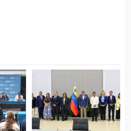
ÚLTIMA HORA
Hiroshima 81 años de
la debacle atómica.
Japón debate
5
principios no
nucleares