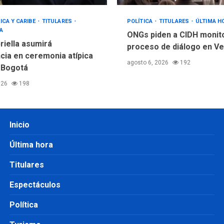
ICA Y CARIBE
TITULARES
POLÍTICA
TITULARES
ÚLTIMA H
A
ONGs piden a CIDH monit
riella asumirá
proceso de diálogo en V
cia en ceremonia atípica
agosto 6, 2026
192
 Bogotá
026
198
Inicio
Última hora
Titulares
Espectáculos
Política