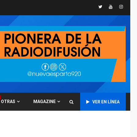
Twitter
Youtube
Instagr
POLÍTICA
TITULARES
ÚLTIMA HORA
CNP plantea incluir
Libertad de Expresión
en agenda de
6
negociación con
comisión de AN 2015
DESTACADOS
NACIONALES
ÚLTIMA HORA
Gobierno nacional y
regional nos
respaldaron desde el
primer momento tras
7
terremotos del 24J
OTRAS
MAGAZINE
VER EN LÍNEA
asegura Gustavo
Duque
NACIONALES
TITULARES
ÚLTIMA HORA
Reanudan