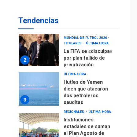
operaciones de carga
y descarga en
1
Aeropuerto de
Tendencias
Maiquetía
DEPORTES
MUNDIAL DE FÚTBOL 2026
TITULARES
ÚLTIMA HORA
La FIFA se «disculpa»
por plan fallido de
2
privatización
ÚLTIMA HORA
Hutíes de Yemen
dicen que atacaron
dos petroleros
3
sauditas
REGIONALES
ÚLTIMA HORA
Instituciones
estadales se suman
al Plan Agosto de