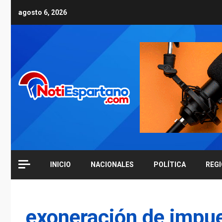
Skip
agosto 6, 2026
to
content
INICIO
NACIONALES
POLÍTICA
REG
exoneración de impue