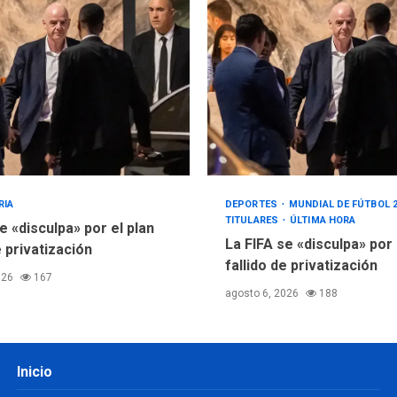
RIA
DEPORTES
MUNDIAL DE FÚTBOL 
TITULARES
ÚLTIMA HORA
e «disculpa» por el plan
La FIFA se «disculpa» por
e privatización
fallido de privatización
026
167
agosto 6, 2026
188
Inicio