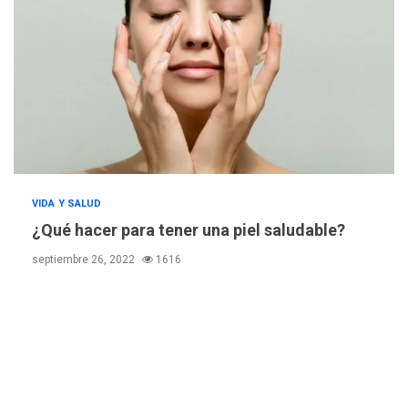
debacle atómica. Japón
debate principios no
5
nucleares
INTERNACIONALES
TITULARES
ÚLTIMA HORA
Trump vuelve intenta
nuevamente limitar
6
ciudadanía por nacimiento
GUERRA EN EL MUNDO
TITULARES
VIDA Y SALUD
ÚLTIMA HORA
¿Qué hacer para tener una piel saludable?
Ucrania y Rusia intensifican
septiembre 26, 2022
1616
ofensivas de largo alcance
7
NACIONALES
TITULARES
ÚLTIMA HORA
Instalan carpas metálicas
como terminales
temporales en Aeropuerto
1
de Maiquetía