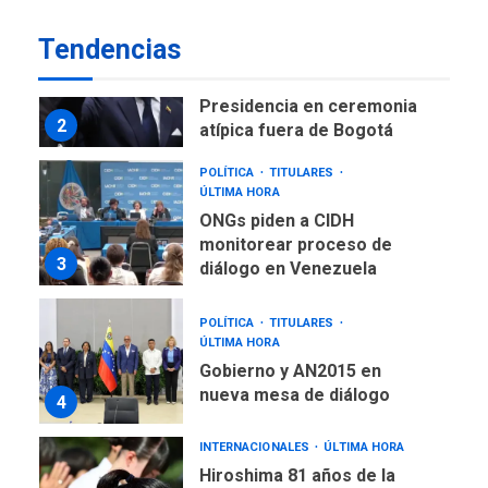
LATINOAMÉRICA Y CARIBE
Tendencias
TITULARES
ÚLTIMA HORA
De la Espriella asumirá
Presidencia en ceremonia
2
atípica fuera de Bogotá
POLÍTICA
TITULARES
ÚLTIMA HORA
ONGs piden a CIDH
monitorear proceso de
3
diálogo en Venezuela
POLÍTICA
TITULARES
ÚLTIMA HORA
Gobierno y AN2015 en
nueva mesa de diálogo
4
INTERNACIONALES
ÚLTIMA HORA
Hiroshima 81 años de la