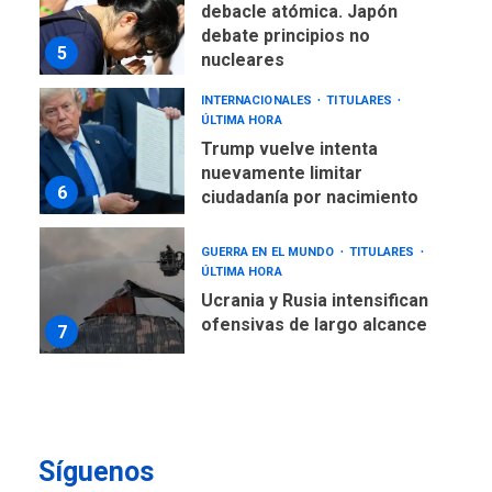
debacle atómica. Japón
debate principios no
5
nucleares
INTERNACIONALES
TITULARES
ÚLTIMA HORA
Trump vuelve intenta
nuevamente limitar
6
ciudadanía por nacimiento
GUERRA EN EL MUNDO
TITULARES
ÚLTIMA HORA
Ucrania y Rusia intensifican
ofensivas de largo alcance
7
NACIONALES
TITULARES
ÚLTIMA HORA
Instalan carpas metálicas
como terminales
Síguenos
temporales en Aeropuerto
1