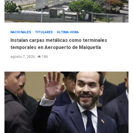
debacle atómica. Japón
debate principios no
5
nucleares
NACIONALES
TITULARES
ÚLTIMA HORA
Instalan carpas metálicas como terminales
temporales en Aeropuerto de Maiquetía
agosto 7, 2026
186