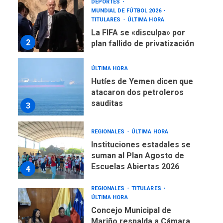
DEPORTES
MUNDIAL DE FÚTBOL 2026
TITULARES
ÚLTIMA HORA
La FIFA se «disculpa» por
2
plan fallido de privatización
ÚLTIMA HORA
Hutíes de Yemen dicen que
atacaron dos petroleros
sauditas
3
REGIONALES
ÚLTIMA HORA
Instituciones estadales se
suman al Plan Agosto de
Escuelas Abiertas 2026
4
REGIONALES
TITULARES
ÚLTIMA HORA
Concejo Municipal de
Mariño respalda a Cámara