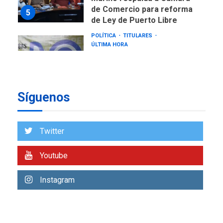
de Comercio para reforma
5
de Ley de Puerto Libre
POLÍTICA
TITULARES
ÚLTIMA HORA
CNP plantea incluir Libertad
de Expresión en agenda de
negociación con comisión
6
de AN 2015
Síguenos
DESTACADOS
NACIONALES
ÚLTIMA HORA
Gobierno nacional y
Twitter
regional nos respaldaron
desde el primer momento
Youtube
7
tras terremotos del 24J
asegura Gustavo Duque
Instagram
NACIONALES
TITULARES
ÚLTIMA HORA
Reanudan operaciones de
carga y descarga en