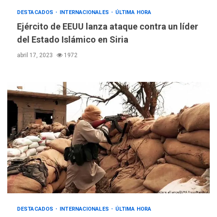
DESTACADOS
INTERNACIONALES
ÚLTIMA HORA
Ejército de EEUU lanza ataque contra un líder
del Estado Islámico en Siria
ÚLTIMA HORA
Hutíes de Yemen dicen que
abril 17, 2023
1972
atacaron dos petroleros
sauditas
3
REGIONALES
ÚLTIMA HORA
Instituciones estadales se
suman al Plan Agosto de
Escuelas Abiertas 2026
4
REGIONALES
TITULARES
ÚLTIMA HORA
Concejo Municipal de
Mariño respalda a Cámara
de Comercio para reforma
5
de Ley de Puerto Libre
DESTACADOS
INTERNACIONALES
ÚLTIMA HORA