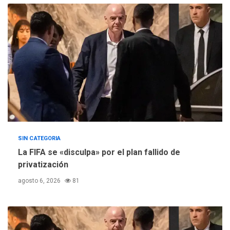
ÚLTIMA HORA
Concejo Municipal de
Mariño respalda a Cámara
de Comercio para reforma
5
de Ley de Puerto Libre
SIN CATEGORIA
La FIFA se «disculpa» por el plan fallido de
privatización
agosto 6, 2026
81